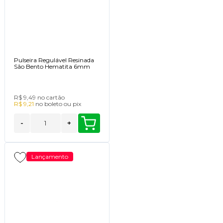
Pulseira Regulável Resinada
São Bento Hematita 6mm
R$ 9,49
no cartão
R$ 9,21
no
boleto
ou
pix
-
+
Lançamento