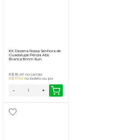
Kit Dezena Nossa Senhora de
Guadalupe Pérola Abs
Branca 8mm 6un
R$ 18,49
no cartão
R$ 17,94
no
boleto
ou
pix
-
+