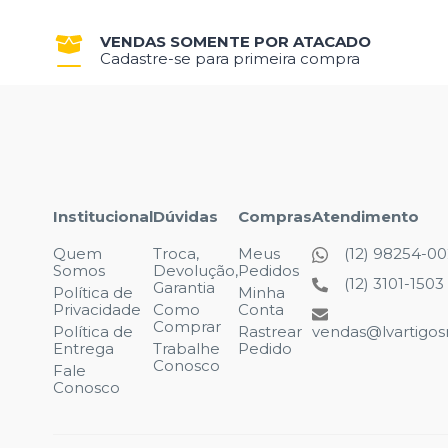
VENDAS SOMENTE POR ATACADO
Cadastre-se para primeira compra
Institucional
Dúvidas
Compras
Atendimento
Quem
Troca,
Meus
(12) 98254-0
Somos
Devolução,
Pedidos
(12) 3101-1503
Garantia
Política de
Minha
Privacidade
Como
Conta
Comprar
Política de
Rastrear
vendas@lvartigosr
Entrega
Trabalhe
Pedido
Conosco
Fale
Conosco