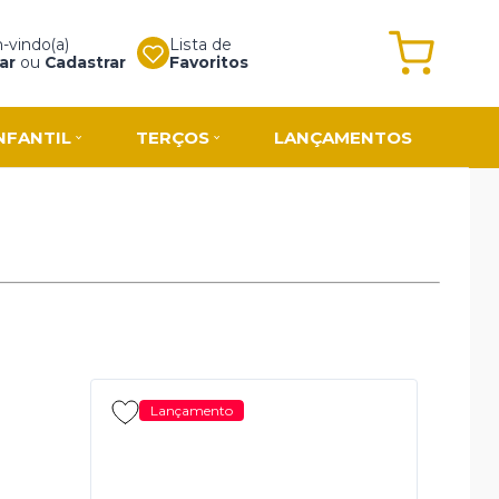
vindo(a)
Lista de
ar
ou
Cadastrar
Favoritos
NFANTIL
TERÇOS
LANÇAMENTOS
Lançamento