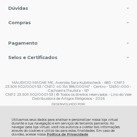
Dúvidas
Compras
Pagamento
Selos e Certificados
MAURICIO MAGNE ME, Avenida Sara Kubitscheck - 685 - CNPJ:
23.509.902/0001-53 / CNPJ: 40.154.188/000147 - Centro - 12630-000 -
Cachoeira Paulista - SP
CNPJ: 23.509.902/0001-53 | © Todos os direitos reservados - Lirio do Vale
Distribuidora de Artigos Religiosos - 2026
Utilizamos seus dados para analisar e personalizar nossa loja virtual
durante a sua navegação e em serviços de terceiros parceiros. Ao
navegar pela loja virtual, você nos autoriza a coletar tais informações
através do cookies e utilizá-las para estas finalidades. Em caso de
dúvidas, acesse nossa
Política de Privacidade