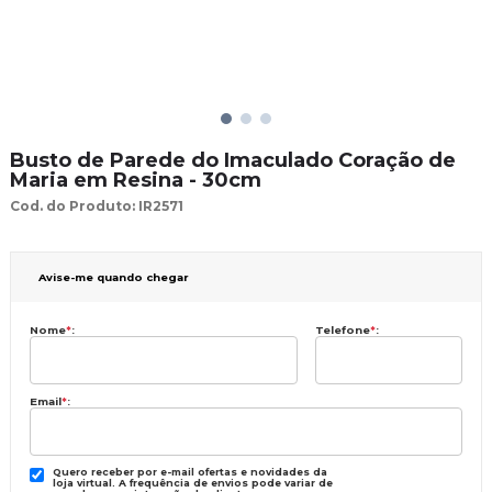
Busto de Parede do Imaculado Coração de
Maria em Resina - 30cm
Cod. do Produto: IR2571
Avise-me quando chegar
Nome
*
:
Telefone
*
:
Email
*
:
Quero receber por e-mail ofertas e novidades da
loja virtual. A frequência de envios pode variar de