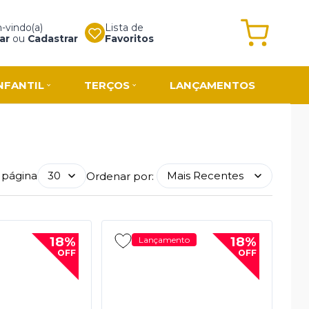
vindo(a)
Lista de
ar
ou
Cadastrar
Favoritos
NFANTIL
TERÇOS
LANÇAMENTOS
 página
Ordenar por:
18%
18%
Lançamento
OFF
OFF