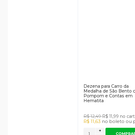
Dezena para Carro da
Medalha de São Bento
Pompom e Contas em
Hematita
R$ 12,49
R$ 11,99
no car
R$ 11,63
no
boleto
ou
+
COMPRA