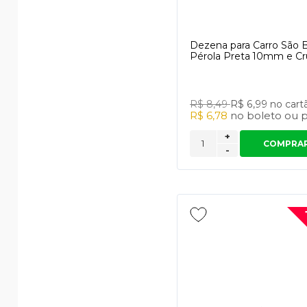
Dezena para Carro São 
Pérola Preta 10mm e Cr
R$ 8,49
R$ 6,99
no cart
R$ 6,78
no
boleto
ou
p
+
COMPRA
-