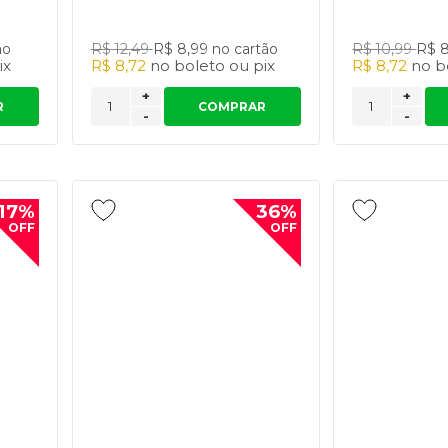
ão
R$ 12,49
R$ 8,99
no cartão
R$ 10,99
R$ 
ix
R$ 8,72
no
boleto
ou
pix
R$ 8,72
no
b
+
+
R
COMPRAR
-
-
17%
36%
OFF
OFF