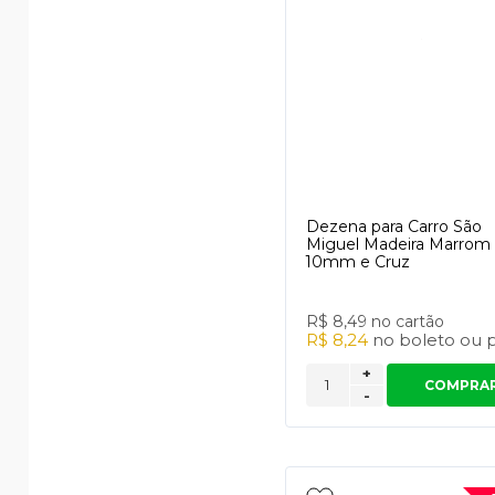
Dezena para Carro São
Miguel Madeira Marrom 
10mm e Cruz
R$ 8,49
no cartão
R$ 8,24
no
boleto
ou
p
+
COMPRA
-