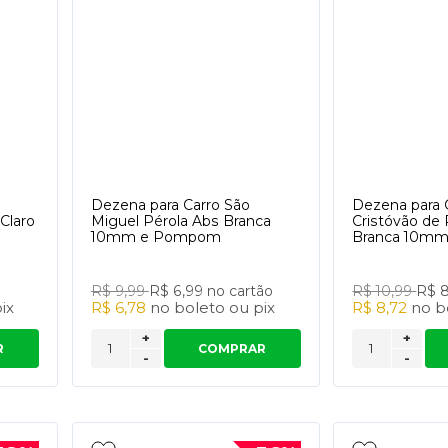
Dezena para Carro São
Dezena para 
Claro
Miguel Pérola Abs Branca
Cristóvão de 
10mm e Pompom
Branca 10m
R$ 9,99
R$ 6,99
no cartão
R$ 10,99
R$ 
ix
R$ 6,78
no
boleto
ou
pix
R$ 8,72
no
b
+
+
R
COMPRAR
-
-