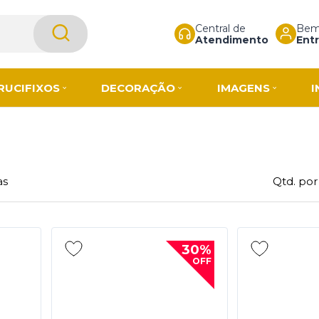
Central de
Bem-
Atendimento
Entr
RUCIFIXOS
DECORAÇÃO
IMAGENS
I
as
Qtd. por
30%
OFF