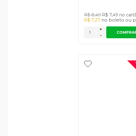
R$ 8,49
R$ 7,49
no cart
R$ 7,27
no
boleto
ou
p
+
COMPRA
-