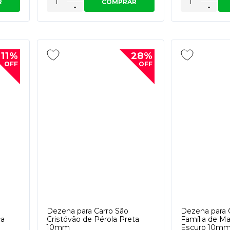
R
COMPRAR
-
-
11%
28%
OFF
OFF
Dezena para Carro São
Dezena para 
ca
Cristóvão de Pérola Preta
Família de M
10mm
Escuro 10m