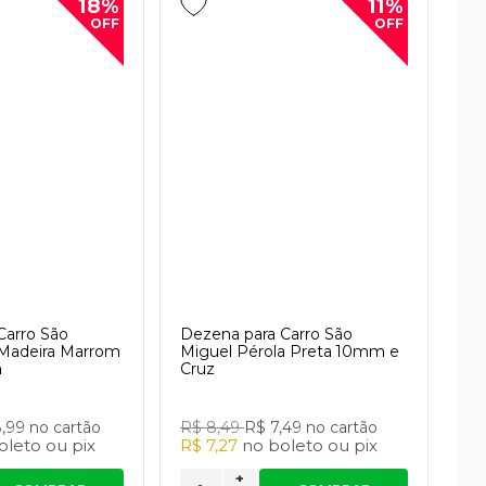
18%
11%
OFF
OFF
Carro São
Dezena para Carro São
 Madeira Marrom
Miguel Pérola Preta 10mm e
m
Cruz
8,99
no cartão
R$ 8,49
R$ 7,49
no cartão
oleto
ou
pix
R$ 7,27
no
boleto
ou
pix
+