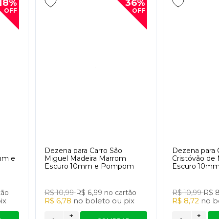
18%
36%
OFF
OFF
Dezena para Carro São
Dezena para 
mm e
Miguel Madeira Marrom
Cristóvão de
Escuro 10mm e Pompom
Escuro 10m
tão
R$ 10,99
R$ 6,99
no cartão
R$ 10,99
R$ 
ix
R$ 6,78
no
boleto
ou
pix
R$ 8,72
no
b
+
+