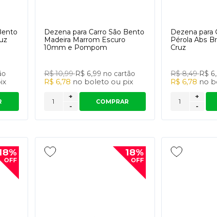
Bento
Dezena para Carro São Bento
Dezena para 
uz
Madeira Marrom Escuro
Pérola Abs B
10mm e Pompom
Cruz
ão
R$ 10,99
R$ 6,99
no cartão
R$ 8,49
R$ 6
ix
R$ 6,78
no
boleto
ou
pix
R$ 6,78
no
b
+
+
R
COMPRAR
-
-
18%
18%
OFF
OFF