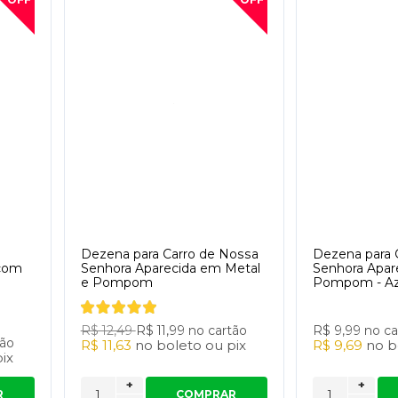
Dezena para Carro de Nossa
Dezena para 
 com
Senhora Aparecida em Metal
Senhora Apar
e Pompom
Pompom - Az
R$ 12,49
R$ 11,99
no cartão
R$ 9,99
no ca
tão
R$ 11,63
no
boleto
ou
pix
R$ 9,69
no
b
pix
+
+
R
COMPRAR