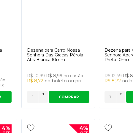
a
Dezena para Carro Nossa
Dezena para 
Senhora Das Graças Pérola
Senhora Apar
Abs Branca 10mm
Preta 10mm
R$ 10,99
R$ 8,99
no cartão
R$ 12,49
R$ 
tão
R$ 8,72
no
boleto
ou
pix
R$ 8,72
no
b
ix
+
+
R
COMPRAR
-
-
4%
4%
OFF
OFF