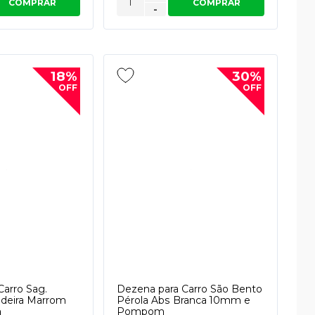
COMPRAR
COMPRAR
-
18%
30%
OFF
OFF
Carro Sag.
Dezena para Carro São Bento
adeira Marrom
Pérola Abs Branca 10mm e
m
Pompom