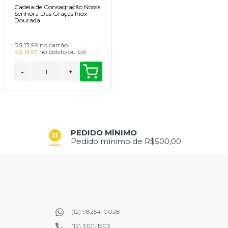
Cadeia de Consagração Nossa
Senhora Das Graças Inox
Dourada
R$ 13,99
no cartão
R$ 13,57
no
boleto
ou
pix
-
+
PEDIDO MÍNIMO
Pedido mínimo de R$500,00
(12) 98254-0028
(12) 3101-1503