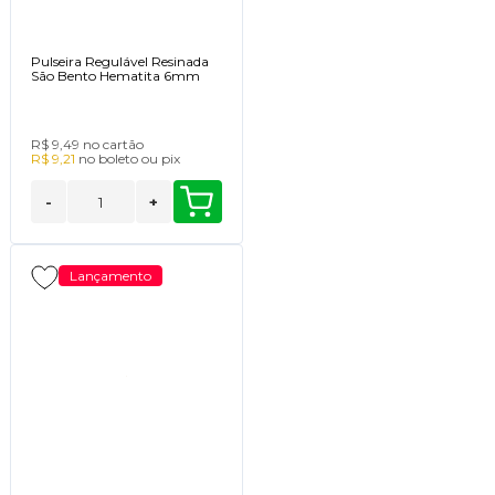
Pulseira Regulável Resinada
São Bento Hematita 6mm
R$ 9,49
no cartão
R$ 9,21
no
boleto
ou
pix
-
+
Lançamento