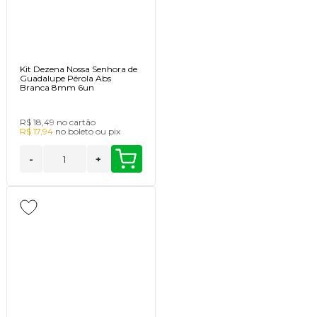
Kit Dezena Nossa Senhora de
Guadalupe Pérola Abs
Branca 8mm 6un
R$ 18,49
no cartão
R$ 17,94
no
boleto
ou
pix
-
+