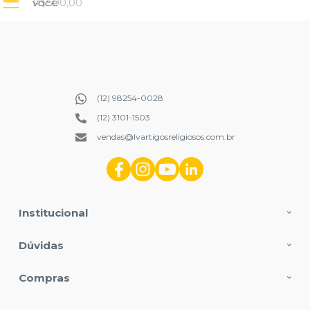
você
compra
R$500,00
(12) 98254-0028
(12) 3101-1503
vendas@lvartigosreligiosos.com.br
Institucional
Dúvidas
Compras