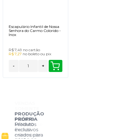
Escapulário Infantil de Nossa
Senhora do Carmo Colorido -
Inox
R$ 7,49
no cartão
R$ 7,27
no
boleto
ou
pix
-
+
VENDAS
SOMENTE
PRODUÇÃO
POR
PRÓPRIA
ATACADO
PEDIDO
Produtos
Cadastre-se
MÍNIMO
exclusivos
para
Pedido
criados para
primeira
mínimo de