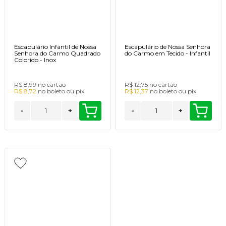
Escapulário Infantil de Nossa
Escapulário de Nossa Senhora
Senhora do Carmo Quadrado
do Carmo em Tecido - Infantil
Colorido - Inox
R$ 8,99
no cartão
R$ 12,75
no cartão
R$ 8,72
no
boleto
ou
pix
R$ 12,37
no
boleto
ou
pix
-
+
-
+