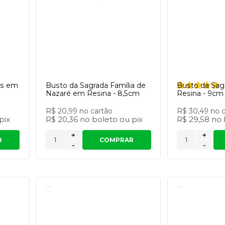
is em
Busto da Sagrada Família de
Busto da Sag
Nazaré em Resina - 8,5cm
Resina - 9cm
R$ 20,99
no cartão
R$ 30,49
no 
pix
R$ 20,36
no
boleto
ou
pix
R$ 29,58
no
+
+
R
COMPRAR
-
-