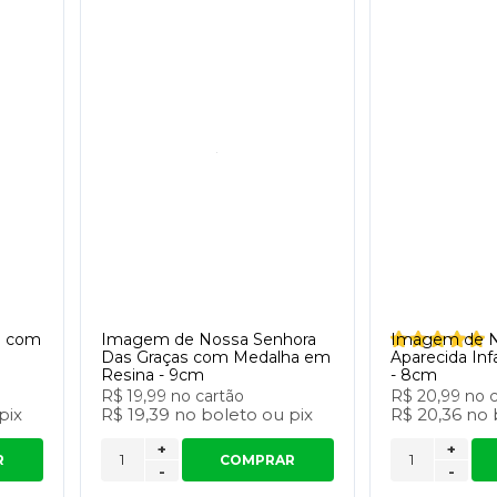
a com
Imagem de Nossa Senhora
Imagem de N
Das Graças com Medalha em
Aparecida Inf
Resina - 9cm
- 8cm
R$ 19,99
no cartão
R$ 20,99
no 
pix
R$ 19,39
no
boleto
ou
pix
R$ 20,36
no
+
+
R
COMPRAR
-
-