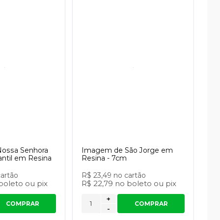
ossa Senhora
Imagem de São Jorge em
antil em Resina
Resina - 7cm
cartão
R$ 23,49
no cartão
boleto
ou
pix
R$ 22,79
no
boleto
ou
pix
+
COMPRAR
COMPRAR
-