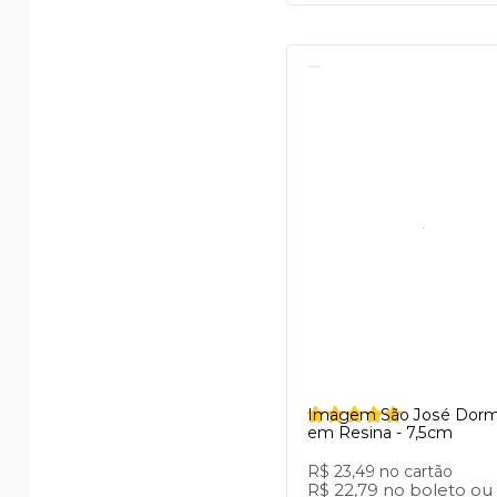
Imagem São José Dorm
em Resina - 7,5cm
R$ 23,49
no cartão
R$ 22,79
no
boleto
ou