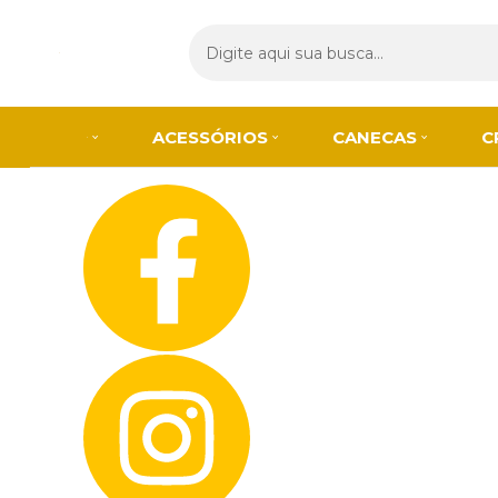
Olá Visitante!
Acesse sua conta e pedidos
Página Inicial
Quem Somos
Blog
Como Comprar
Fale Conosco
ACESSÓRIOS
CANECAS
C
Lista de
Favoritos