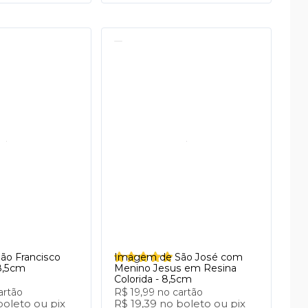
ão Francisco
Imagem de São José com
8,5cm
Menino Jesus em Resina
Colorida - 8,5cm
artão
R$ 19,99
no cartão
boleto
ou
pix
R$ 19,39
no
boleto
ou
pix