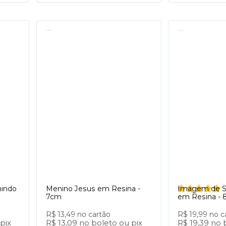
indo
Menino Jesus em Resina -
Imagem de S
7cm
em Resina - 
R$ 13,49
no cartão
R$ 19,99
no c
pix
R$ 13,09
no
boleto
ou
pix
R$ 19,39
no