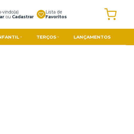
vindo(a)
Lista de
ar
ou
Cadastrar
Favoritos
NFANTIL
TERÇOS
LANÇAMENTOS