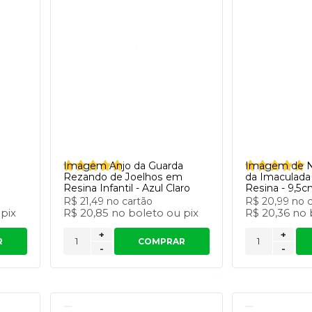
a
Imagem Anjo da Guarda
Imagem de N
Rezando de Joelhos em
da Imaculada
Resina Infantil - Azul Claro
Resina - 9,5
R$ 21,49
no cartão
R$ 20,99
no 
u
pix
R$ 20,85
no
boleto
ou
pix
R$ 20,36
no
+
+
R
COMPRAR
-
-