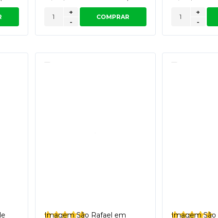
+
+
R
COMPRAR
-
-
de
Imagem São Rafael em
Imagem São 