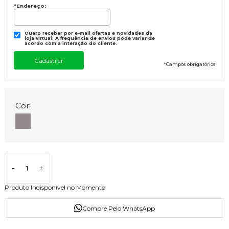
*Endereço:
Quero receber por e-mail ofertas e novidades da
loja virtual. A frequência de envios pode variar de
acordo com a interação do cliente.
*
Campos obrigatórios
Cor:
-
+
Produto Indisponível no Momento
Compre Pelo WhatsApp