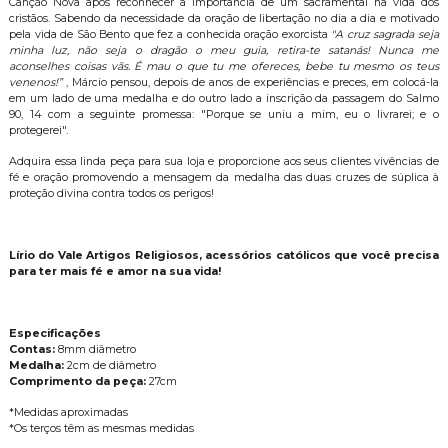
Canção Nova após reconhecer a importância de um sacramental na vida dos
cristãos. Sabendo da necessidade da oração de libertação no dia a dia e motivado
pela vida de São Bento que fez a conhecida oração exorcista
"A cruz sagrada seja
minha luz, não seja o dragão o meu guia, retira-te satanás! Nunca me
aconselhes coisas vãs. É mau o que tu me ofereces, bebe tu mesmo os teus
venenos!”
, Márcio pensou, depois de anos de experiências e preces, em colocá-la
em um lado de uma medalha e do outro lado a inscrição da passagem do Salmo
90, 14 com a seguinte promessa: "Porque se uniu a mim, eu o livrarei; e o
protegerei".
Adquira essa linda peça para sua loja e proporcione aos seus clientes vivências de
fé e oração promovendo a mensagem da medalha das duas cruzes de súplica à
proteção divina contra todos os perigos!
Lírio do Vale Artigos Religiosos, acessórios católicos que você precisa
para ter mais fé e amor na sua vida!
Especificações
Contas:
8mm diâmetro
Medalha:
2cm de diâmetro
Comprimento da peça:
27cm
*Medidas aproximadas
*Os terços têm as mesmas medidas