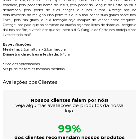
nome do Pai, do Filho e do Espírito Santo, amém. Deus pai, cheio de amor e
bondade, pelo poder do nome de Jesus, pelo poder do Sangue de Cristo na cruz
derramado, pelo poder de suas chagas que nos curam. Protegei-nos de
toda investida do maligno. Não permitais que o mal ponha suas garras sobre nós.
Fazei, pela tua graça, que a tentação seja incapaz de vencer nossa fraqueza.
Protegei-nos para que no combate da oração, sejamos livres de danos ou perigos e
dai-nos por fim, a vitória dos que se unem a ti. O Sangue de Cristo nos proteja e nos
livre de todo mal."
Especificações
Medalha:
2,3cm altura x 2,1cm largura
Diâmetro da pulseira fechada:
6,4cm
*Medidas aproximadas
*As pulseiras têm as mesmas medidas
Avaliações dos Clientes
Nossos clientes falam por nós!
veja algumas avaliações de produtos da nossa
loja.
99%
dos clientes recomendam nossos produtos