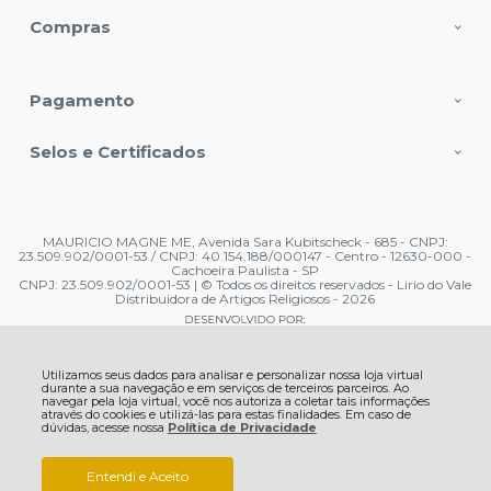
Compras
Pagamento
Selos e Certificados
MAURICIO MAGNE ME, Avenida Sara Kubitscheck - 685 - CNPJ:
23.509.902/0001-53 / CNPJ: 40.154.188/000147 - Centro - 12630-000 -
Cachoeira Paulista - SP
CNPJ: 23.509.902/0001-53 | © Todos os direitos reservados - Lirio do Vale
Distribuidora de Artigos Religiosos - 2026
Utilizamos seus dados para analisar e personalizar nossa loja virtual
durante a sua navegação e em serviços de terceiros parceiros. Ao
navegar pela loja virtual, você nos autoriza a coletar tais informações
através do cookies e utilizá-las para estas finalidades. Em caso de
dúvidas, acesse nossa
Política de Privacidade
Entendi e Aceito
R$ 11,99
COMPRAR