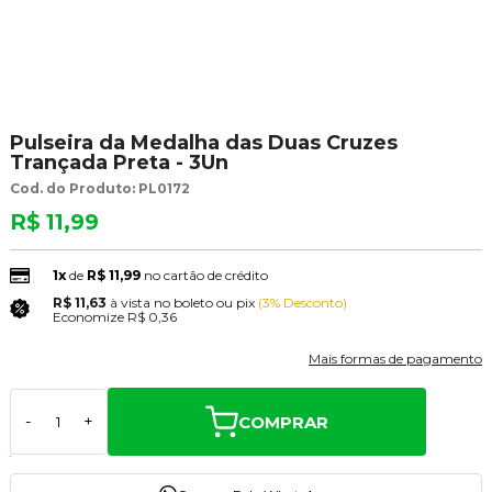
Pulseira da Medalha das Duas Cruzes
Trançada Preta - 3Un
Cod. do Produto: PL0172
R$ 11,99
1x
de
R$ 11,99
no cartão de crédito
R$ 11,63
à vista no boleto ou pix
(3% Desconto)
Economize
R$ 0,36
Mais formas de pagamento
COMPRAR
-
+