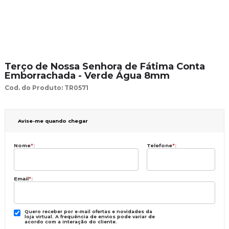
Terço de Nossa Senhora de Fátima Conta
Emborrachada - Verde Água 8mm
Cod. do Produto: TR0571
Avise-me quando chegar
Nome
*
:
Telefone
*
:
Email
*
:
Quero receber por e-mail ofertas e novidades da
loja virtual. A frequência de envios pode variar de
acordo com a interação do cliente.