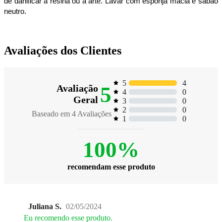
de danificar a resina ou a arte. Lavar com esponja macia e sabão
neutro.
Avaliações dos Clientes
4
5
5
Avaliação
0
4
Geral
0
3
0
2
Baseado em
4
Avaliações
0
1
100%
recomendam esse produto
Juliana S.
02/05/2024
Eu recomendo esse produto.