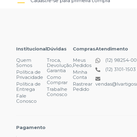
Cadastre-se para primeira compra
Institucional
Dúvidas
Compras
Atendimento
Quem
Troca,
Meus
(12) 98254-0
Somos
Devolução,
Pedidos
(12) 3101-1503
Garantia
Política de
Minha
Privacidade
Como
Conta
Comprar
Política de
Rastrear
vendas@lvartigosr
Entrega
Trabalhe
Pedido
Conosco
Fale
Conosco
Pagamento