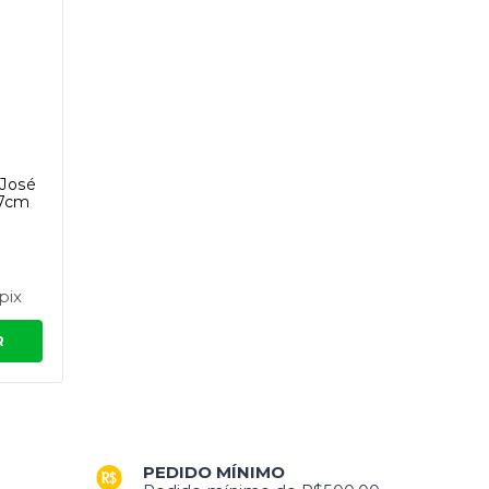
 José
17cm
pix
R
PEDIDO MÍNIMO