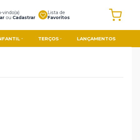
vindo(a)
Lista de
ar
ou
Cadastrar
Favoritos
NFANTIL
TERÇOS
LANÇAMENTOS