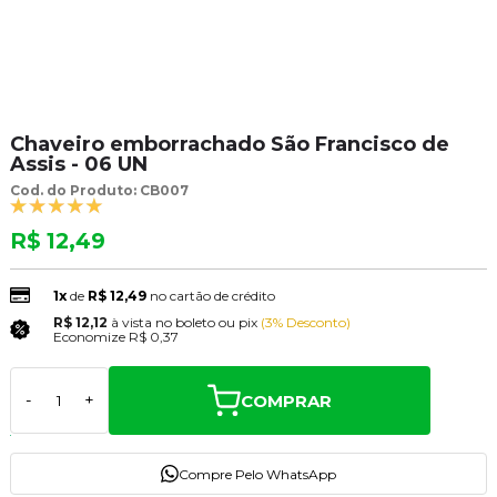
Chaveiro emborrachado São Francisco de
Assis - 06 UN
Cod. do Produto: CB007
R$ 12,49
1x
de
R$ 12,49
no cartão de crédito
R$ 12,12
à vista no boleto ou pix
(3% Desconto)
Economize
R$ 0,37
COMPRAR
-
+
Compre Pelo WhatsApp