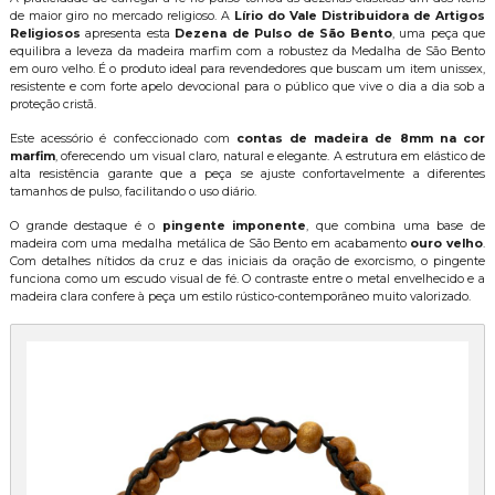
de maior giro no mercado religioso. A
Lírio do Vale Distribuidora de Artigos
Religiosos
apresenta esta
Dezena de Pulso de São Bento
, uma peça que
equilibra a leveza da madeira marfim com a robustez da Medalha de São Bento
em ouro velho. É o produto ideal para revendedores que buscam um item unissex,
resistente e com forte apelo devocional para o público que vive o dia a dia sob a
proteção cristã.
Este acessório é confeccionado com
contas de madeira de 8mm na cor
marfim
, oferecendo um visual claro, natural e elegante. A estrutura em elástico de
alta resistência garante que a peça se ajuste confortavelmente a diferentes
tamanhos de pulso, facilitando o uso diário.
O grande destaque é o
pingente imponente
, que combina uma base de
madeira com uma medalha metálica de São Bento em acabamento
ouro velho
.
Com detalhes nítidos da cruz e das iniciais da oração de exorcismo, o pingente
funciona como um escudo visual de fé. O contraste entre o metal envelhecido e a
madeira clara confere à peça um estilo rústico-contemporâneo muito valorizado.