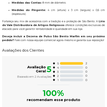
Medidas das Contas:
8 mm de diâmetro.
Medidas do Pingente:
4 cm (altura) x 3 cm (largura) x 0,6 cm
(espessura).
Fortaleça seu mix de acessórios com a tradição e a proteção de São Bento. A
Lírio
do Vale Distribuidora de Artigos Religiosos
oferece condições exclusivas de
atacado para você garantir rentabilidade e qualidade em sua loja.
Deseja incluir a Dezena de Pulso São Bento Marfim em seu próximo
pedido?
Fale com nossa equipe comercial agora mesmo e garanta sua reposição!
Avaliações dos Clientes
2
5
5
Avaliação
0
4
Geral
0
3
0
2
Baseado em
2
Avaliações
0
1
100%
recomendam esse produto