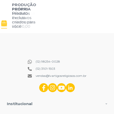
SOMENTE
PRODUÇÃO
POR
PRÓPRIA
ATACADO
PEDIDO
Produtos
Cadastre-se
MÍNIMO
exclusivos
para
Pedido
criados para
primeira
mínimo de
você
compra
R$500,00
(12) 98254-0028
(12) 3101-1503
vendas@lvartigosreligiosos.com.br
Institucional