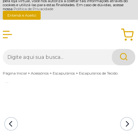
pela loja virtual, você nos autoriza a coletar tais informações através do
cookies e utilizá-las para estas finalidades. Em caso de dúvidas, acesse
nossa
Política de Privacidade
Entendi e Aceito
Página Inicial
>
Acessórios
>
Escapulários
>
Escapulários de Tecido