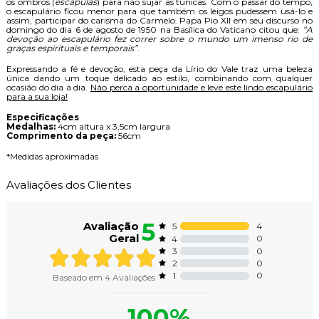
os ombros (
escápulas
) para não sujar as túnicas. Com o passar do tempo,
o escapulário ficou menor para que também os leigos pudessem usá-lo e
assim, participar do carisma do Carmelo. Papa Pio XII em seu discurso no
domingo do dia 6 de agosto de 1950 na Basílica do Vaticano citou que:
“A
devoção ao escapulário fez correr sobre o mundo um imenso rio de
graças espirituais e temporais”
.
Expressando a fé e devoção, esta peça da Lírio do Vale traz uma beleza
única dando um toque delicado ao estilo, combinando com qualquer
ocasião do dia a dia.
Não perca a oportunidade e leve este lindo escapulário
para a sua loja!
Especificações
Medalhas:
4cm altura x 3,5cm largura
Comprimento da peça:
56cm
*Medidas aproximadas
Avaliações dos Clientes
5
Avaliação
4
5
Geral
0
4
0
3
0
2
0
1
Baseado em
4
Avaliações
100%