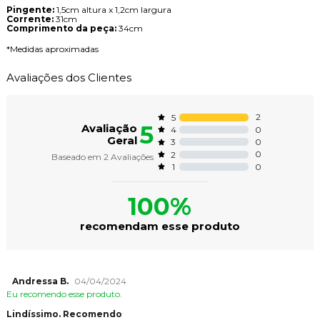
Pingente:
1,5cm altura x 1,2cm largura
Corrente:
31cm
Comprimento da peça:
34cm
*Medidas aproximadas
Avaliações dos Clientes
2
5
5
Avaliação
0
4
Geral
0
3
0
2
Baseado em
2
Avaliações
0
1
100%
recomendam esse produto
Andressa B.
04/04/2024
Eu recomendo esse produto.
Lindíssimo. Recomendo