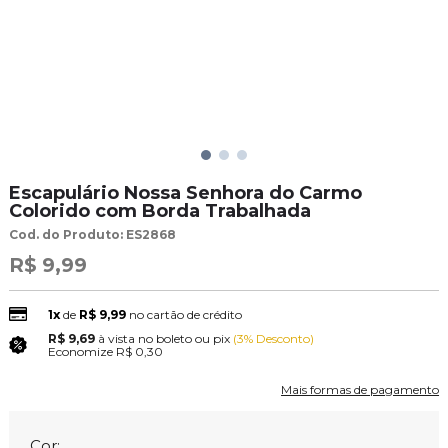
Escapulário Nossa Senhora do Carmo
Colorido com Borda Trabalhada
Cod. do Produto: ES2868
R$ 9,99
1x
de
R$ 9,99
no cartão de crédito
R$ 9,69
à vista no boleto ou pix
(3% Desconto)
Economize
R$ 0,30
Mais formas de pagamento
Cor: