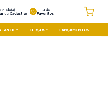
vindo(a)
Lista de
ar
ou
Cadastrar
Favoritos
NFANTIL
TERÇOS
LANÇAMENTOS