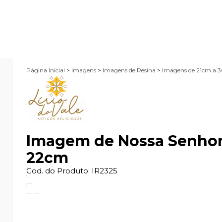
Página Inicial
>
Imagens
>
Imagens de Resina
>
Imagens de 21cm a 
Imagem de Nossa Senhora
22cm
Cod. do Produto: IR2325