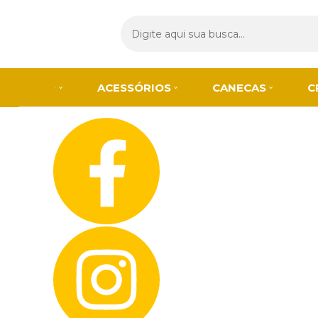
Olá Visitante!
Acesse sua conta e pedidos
Página Inicial
Quem Somos
Blog
Como Comprar
Fale Conosco
ACESSÓRIOS
CANECAS
C
Lista de
Favoritos