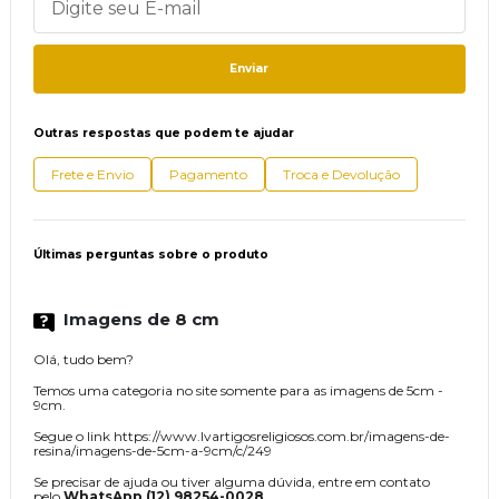
Enviar
Outras respostas que podem te ajudar
Frete e Envio
Pagamento
Troca e Devolução
Últimas perguntas sobre o produto
Imagens de 8 cm
Olá, tudo bem?
Temos uma categoria no site somente para as imagens de 5cm -
9cm.
Segue o link https://www.lvartigosreligiosos.com.br/imagens-de-
resina/imagens-de-5cm-a-9cm/c/249
Se precisar de ajuda ou tiver alguma dúvida, entre em contato
pelo
WhatsApp (12) 98254-0028
.