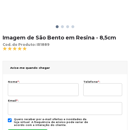
Imagem de São Bento em Resina - 8,5cm
Cod. do Produto: IR1889
Avise-me quando chegar
Nome
*
:
Telefone
*
:
Email
*
:
Quero receber por e-mail ofertas e novidades da
loja virtual. A frequência de envios pode variar de
acordo com a interação do cliente.