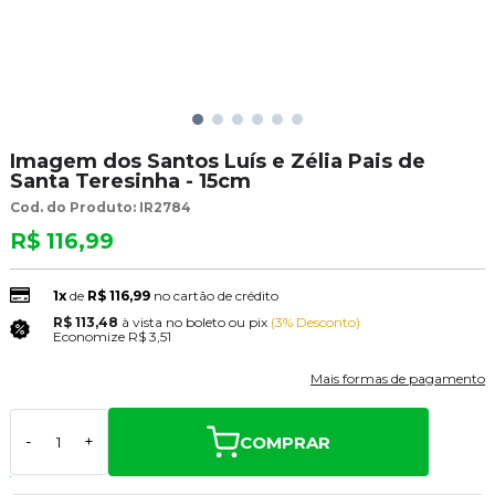
Imagem dos Santos Luís e Zélia Pais de
Santa Teresinha - 15cm
Cod. do Produto: IR2784
R$ 116,99
1x
de
R$ 116,99
no cartão de crédito
R$ 113,48
à vista no boleto ou pix
(3% Desconto)
Economize
R$ 3,51
Mais formas de pagamento
COMPRAR
-
+