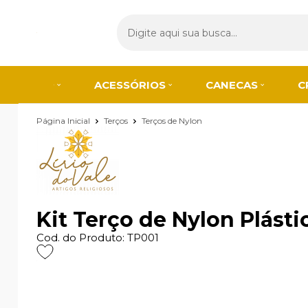
ACESSÓRIOS
CANECAS
C
Página Inicial
Terços
Terços de Nylon
Kit Terço de Nylon Plásti
Cod. do Produto: TP001