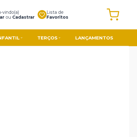
vindo(a)
Lista de
ar
ou
Cadastrar
Favoritos
NFANTIL
TERÇOS
LANÇAMENTOS