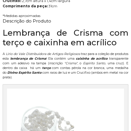
Crucifixo:
2,7cm altura x 1,4cm largura
Comprimento da peça:
31cm
*Medidas aproximadas
Descrição do Produto
Lembrança de Crisma com
terço e caixinha em acrílico
A
Lírio do Vale Distribuidora de Artigos Religiosos
traz para a coleção de produtos
esta
lembrança de Crisma
! Ela contém uma
caixinha de acrílico
transparente
com um adesivo na tampa (inscrição
"Crisma"
, o
Espírito Santo
, uma cruz). E
dentro da caixa há um
terço
com contas pérola na cor branca, uma medalha
do
Divino Espírito Santo
com raios de luz e um Crucifixo (ambos em metal na cor
prata).