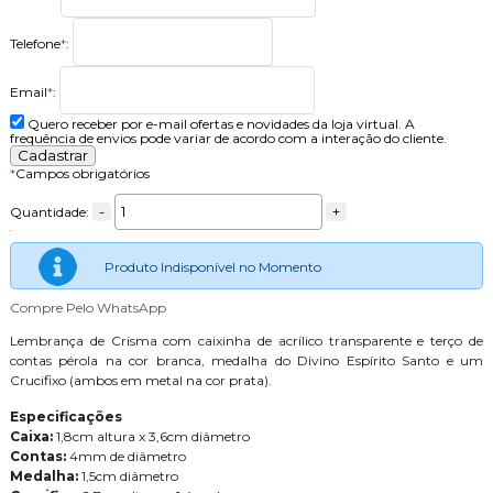
Telefone
*
:
Email
*
:
Quero receber por e-mail ofertas e novidades da loja virtual. A
frequência de envios pode variar de acordo com a interação do cliente.
*
Campos obrigatórios
-
+
Quantidade:
Produto Indisponível no Momento
Compre Pelo WhatsApp
Lembrança de Crisma com caixinha de acrílico transparente e terço de
contas pérola na cor branca, medalha do Divino Espírito Santo e um
Crucifixo (ambos em metal na cor prata).
Especificações
Caixa:
1,8cm altura x 3,6cm diâmetro
Contas:
4mm de diâmetro
Medalha:
1,5cm diâmetro