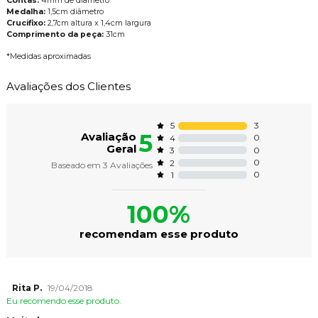
Contas:
4mm de diâmetro
Medalha:
1,5cm diâmetro
Crucifixo:
2,7cm altura x 1,4cm largura
Comprimento da peça:
31cm
*Medidas aproximadas
Avaliações dos Clientes
3
5
5
Avaliação
0
4
Geral
0
3
0
2
Baseado em
3
Avaliações
0
1
100%
recomendam esse produto
Rita P.
19/04/2018
Eu recomendo esse produto.