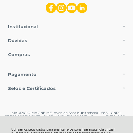
Institucional
Dúvidas
Compras
Pagamento
Selos e Certificados
MAURICIO MAGNE ME, Avenida Sara Kubitscheck - 685 - CNPJ:
23.509.902/0001-53 / CNPJ: 40.154.188/000147 - Centro - 12630-000 -
Cachoeira Paulista - SP
CNPJ: 23.509.902/0001-53 | © Todos os direitos reservados - Lirio do Vale
Distribuidora de Artigos Religiosos - 2026
Utilizamos seus dados para analisar e personalizar nossa loja virtual