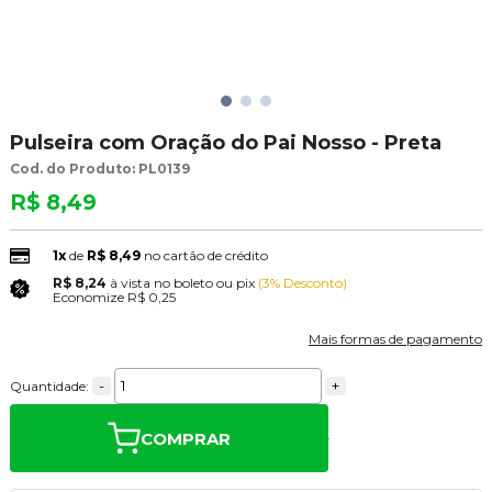
Pulseira com Oração do Pai Nosso - Preta
Cod. do Produto: PL0139
R$ 8,49
1x
de
R$ 8,49
no cartão de crédito
R$ 8,24
à vista no boleto ou pix
(3% Desconto)
Economize
R$ 0,25
Mais formas de pagamento
-
+
Quantidade:
COMPRAR