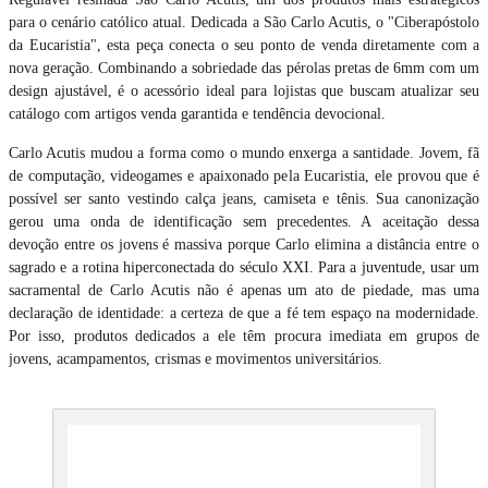
para o cenário católico atual. Dedicada a São Carlo Acutis, o "Ciberapóstolo
da Eucaristia", esta peça conecta o seu ponto de venda diretamente com a
nova geração. Combinando a sobriedade das pérolas pretas de 6mm com um
design ajustável, é o acessório ideal para lojistas que buscam atualizar seu
catálogo com artigos venda garantida e tendência devocional.
Carlo Acutis mudou a forma como o mundo enxerga a santidade. Jovem, fã
de computação, videogames e apaixonado pela Eucaristia, ele provou que é
possível ser santo vestindo calça jeans, camiseta e tênis. Sua canonização
gerou uma onda de identificação sem precedentes. A aceitação dessa
devoção entre os jovens é massiva porque Carlo elimina a distância entre o
sagrado e a rotina hiperconectada do século XXI. Para a juventude, usar um
sacramental de Carlo Acutis não é apenas um ato de piedade, mas uma
declaração de identidade: a certeza de que a fé tem espaço na modernidade.
Por isso, produtos dedicados a ele têm procura imediata em grupos de
jovens, acampamentos, crismas e movimentos universitários.