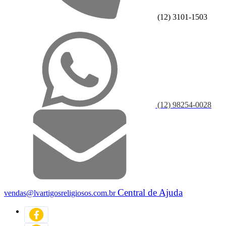
(12) 3101-1503
(12) 98254-0028
Central de Ajuda
vendas@lvartigosreligiosos.com.br