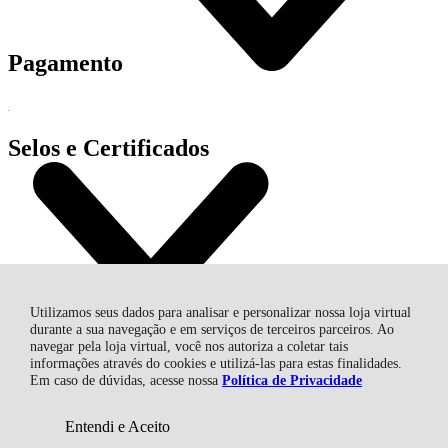
Pagamento
Selos e Certificados
Utilizamos seus dados para analisar e personalizar nossa loja virtual
durante a sua navegação e em serviços de terceiros parceiros. Ao
navegar pela loja virtual, você nos autoriza a coletar tais
informações através do cookies e utilizá-las para estas finalidades.
MAURICIO MAGNE ME, Avenida Sara Kubitscheck - 685 -
Em caso de dúvidas, acesse nossa
Política de Privacidade
CNPJ: 23.509.902/0001-53 / CNPJ: 40.154.188/000147 - Centro -
12630-000 - Cachoeira Paulista - SP
Entendi e Aceito
CNPJ: 23.509.902/0001-53 | © Todos os direitos reservados - Lirio