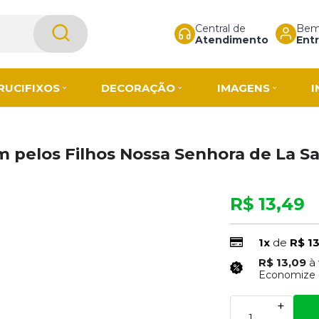
Central de
Bem-
Atendimento
Entr
RUCIFIXOS
DECORAÇÃO
IMAGENS
I
 pelos Filhos Nossa Senhora de La Sa
R$ 13,49
1x
de
R$ 1
R$ 13,09
à
Economize
+