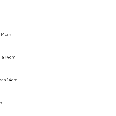
l 14cm
ola 14cm
nca 14cm
m