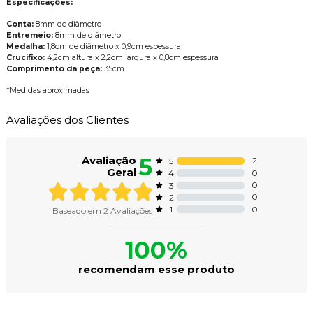
Especificações:
Conta:
8mm de diâmetro
Entremeio:
8mm de diâmetro
Medalha:
1,8cm de diâmetro x 0,9cm espessura
Crucifixo:
4,2cm altura x 2,2cm largura x 0,8cm espessura
Comprimento da peça:
35cm
*Medidas aproximadas
Avaliações dos Clientes
5
Avaliação
2
5
Geral
0
4
0
3
0
2
0
1
Baseado em
2
Avaliações
100%
recomendam esse produto