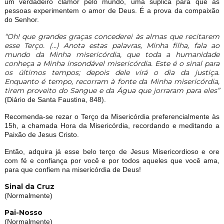
um verdadeiro clamor pelo mundo, uma súplica para que as
pessoas experimentem o amor de Deus. É a prova da compaixão
do Senhor.
“Oh! que grandes graças concederei às almas que recitarem
esse Terço. (...) Anota estas palavras, Minha filha, fala ao
mundo da Minha misericórdia, que toda a humanidade
conheça a Minha insondável misericórdia. Este é o sinal para
os últimos tempos; depois dele virá o dia da justiça.
Enquanto é tempo, recorram à fonte da Minha misericórdia,
tirem proveito do Sangue e da Água que jorraram para eles”
(Diário de Santa Faustina, 848).
Recomenda-se rezar o Terço da Misericórdia preferencialmente às
15h, a chamada Hora da Misericórdia, recordando e meditando a
Paixão de Jesus Cristo.
Então, adquira já esse belo terço de Jesus Misericordioso e ore
com fé e confiança por você e por todos aqueles que você ama,
para que confiem na misericórdia de Deus!
Sinal da Cruz
(Normalmente)
Pai-Nosso
(Normalmente)