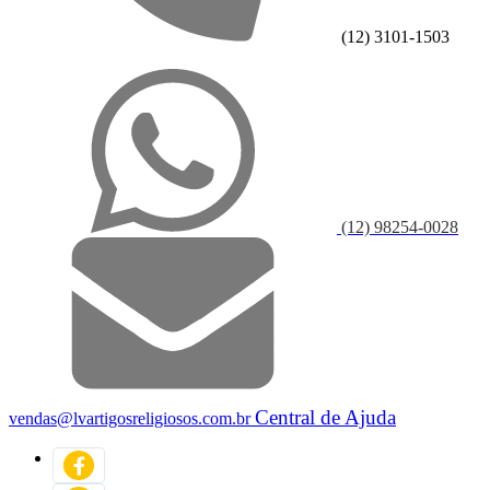
(12) 3101-1503
(12) 98254-0028
Central de Ajuda
vendas@lvartigosreligiosos.com.br