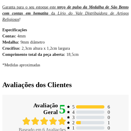
Garanta para o seu estoque este
terço de pulso da Medalha de São Bento
com contas em hematita
da
Lírio do Vale Distribuidora de Artigos
Religiosos
!
Especificações
Contas:
4mm
Medalha:
9mm diâmetro
Crucifixo:
2,3cm altura x 1,2cm largura
Comprimento total da peça aberta:
18,5cm
*Medidas aproximadas
Avaliações dos Clientes
5
Avaliação
6
5
Geral
0
4
0
3
1
2
0
1
Baseado em
6
Avaliações