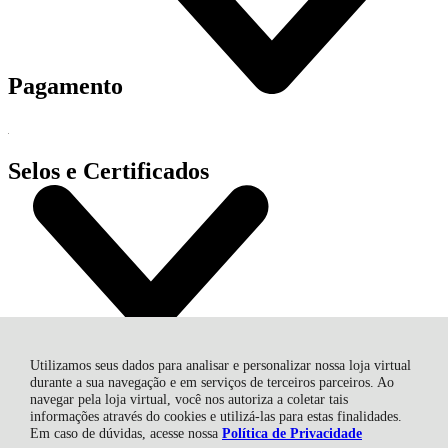
Pagamento
Selos e Certificados
Utilizamos seus dados para analisar e personalizar nossa loja virtual
durante a sua navegação e em serviços de terceiros parceiros. Ao
navegar pela loja virtual, você nos autoriza a coletar tais
MAURICIO MAGNE ME, Avenida Sara Kubitscheck - 685 -
informações através do cookies e utilizá-las para estas finalidades.
CNPJ: 23.509.902/0001-53 / CNPJ: 40.154.188/000147 - Centro -
Em caso de dúvidas, acesse nossa
Política de Privacidade
12630-000 - Cachoeira Paulista - SP