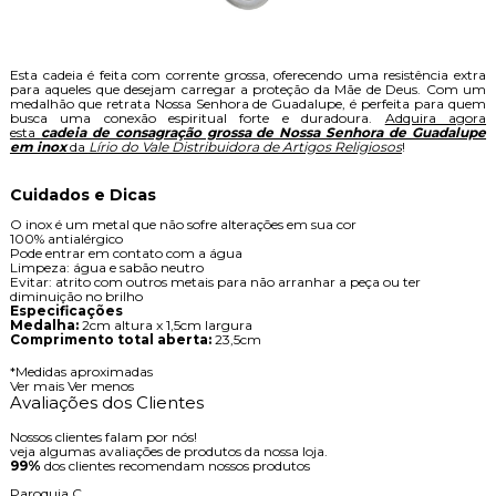
Esta cadeia é feita com corrente grossa, oferecendo uma resistência extra
para aqueles que desejam carregar a proteção da Mãe de Deus. Com um
medalhão que retrata Nossa Senhora de Guadalupe, é perfeita para quem
busca uma conexão espiritual forte e duradoura.
Adquira agora
esta
cadeia de consagração grossa de Nossa Senhora de Guadalupe
em inox
da
Lírio do Vale Distribuidora de Artigos Religiosos
!
Cuidados e Dicas
O inox é um metal que não sofre alterações em sua cor
100% antialérgico
Pode entrar em contato com a água
Limpeza: água e sabão neutro
Evitar: atrito com outros metais para não arranhar a peça ou ter
diminuição no brilho
Especificações
Medalha:
2cm altura x 1,5cm largura
Comprimento total aberta:
23,5cm
*Medidas aproximadas
Ver mais
Ver menos
Avaliações dos Clientes
Nossos clientes falam por nós!
veja algumas avaliações de produtos da nossa loja.
99%
dos clientes recomendam nossos produtos
Paroquia C.