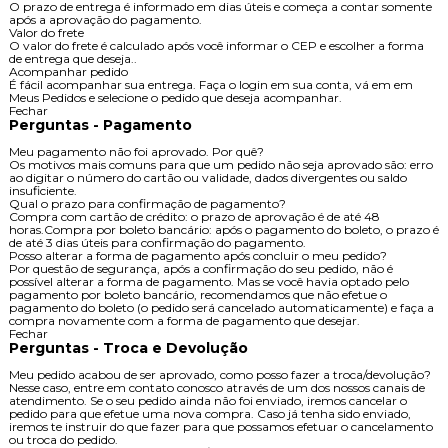
O prazo de entrega é informado em dias úteis e começa a contar somente
após a aprovação do pagamento.
Valor do frete
O valor do frete é calculado após você informar o CEP e escolher a forma
de entrega que deseja..
Acompanhar pedido
É fácil acompanhar sua entrega. Faça o login em sua conta, vá em em
Meus Pedidos e selecione o pedido que deseja acompanhar.
Fechar
Perguntas - Pagamento
Meu pagamento não foi aprovado. Por quê?
Os motivos mais comuns para que um pedido não seja aprovado são: erro
ao digitar o número do cartão ou validade, dados divergentes ou saldo
insuficiente.
Qual o prazo para confirmação de pagamento?
Compra com cartão de crédito: o prazo de aprovação é de até 48
horas.Compra por boleto bancário: após o pagamento do boleto, o prazo é
de até 3 dias úteis para confirmação do pagamento.
Posso alterar a forma de pagamento após concluir o meu pedido?
Por questão de segurança, após a confirmação do seu pedido, não é
possível alterar a forma de pagamento. Mas se você havia optado pelo
pagamento por boleto bancário, recomendamos que não efetue o
pagamento do boleto (o pedido será cancelado automaticamente) e faça a
compra novamente com a forma de pagamento que desejar.
Fechar
Perguntas - Troca e Devolução
Meu pedido acabou de ser aprovado, como posso fazer a troca/devolução?
Nesse caso, entre em contato conosco através de um dos nossos canais de
atendimento. Se o seu pedido ainda não foi enviado, iremos cancelar o
pedido para que efetue uma nova compra. Caso já tenha sido enviado,
iremos te instruir do que fazer para que possamos efetuar o cancelamento
ou troca do pedido.