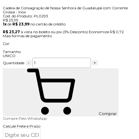
Cadeia de Consagração de Nossa Senhora de Guadalupe com Corrente
Grossa - Inox
Cod. do Produto: PL0293
R$ 23,99
1x
de
R$ 23,99
no cartão de crédito
R$ 23,27
à vista no boleto ou pix
(3% Desconto)
Economize
R$ 0,72
Mais formas de pagamento
Cor:
Tamanho:
UNICO
-
+
Quantidade:
Comprar
Compre Pelo WhatsApp
Calcule Frete e Prazo