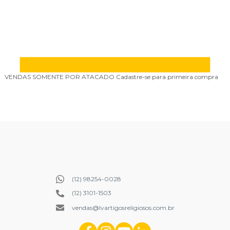
VENDAS SOMENTE POR ATACADO
Cadastre-se para primeira compra
P
(12) 98254-0028
(12) 3101-1503
vendas@lvartigosreligiosos.com.br