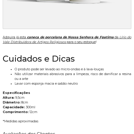
Adquira já esta
caneca de porcelana de Nossa Senhora de Fpatima
da
Lírio do
Vale Distribuidora de Artigos Religiosos
para o seu estoque
!
Cuidados e Dicas
O produto pode ser levado ao micro-ondas e à lava-louças
Não utilizar materiais abrasivos para a limpeza, risco de danificar a resina
ou a arte
Lavar com esponja macia e sabão neutro
Especificações
Altura:
9,5cm
Diâmetro:
8cm
Capacidade:
300ml
Comprimento:
12cm
*Medidas aproximadas
Avaliações dos Clientes