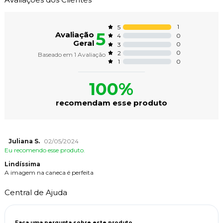
1
5
5
Avaliação
0
4
Geral
0
3
0
2
Baseado em
1
Avaliação
0
1
100%
recomendam esse produto
Juliana S.
02/05/2024
Eu recomendo esse produto.
Lindíssima
A imagem na caneca é perfeita
Central de Ajuda
Faça uma pergunta sobre este produto