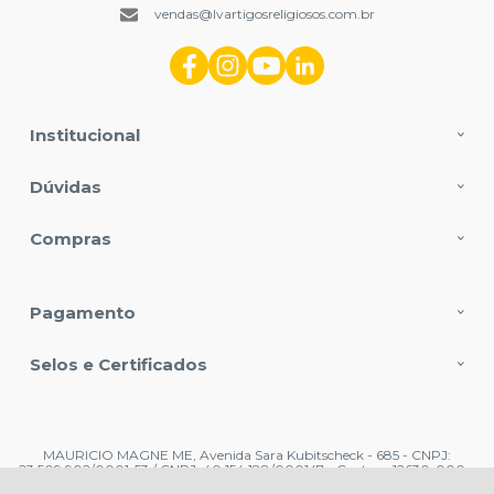
vendas@lvartigosreligiosos.com.br
Institucional
Dúvidas
Compras
Pagamento
Selos e Certificados
MAURICIO MAGNE ME, Avenida Sara Kubitscheck - 685 - CNPJ:
23.509.902/0001-53 / CNPJ: 40.154.188/000147 - Centro - 12630-000 -
Cachoeira Paulista - SP