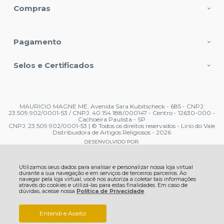
Compras
Pagamento
Selos e Certificados
MAURICIO MAGNE ME, Avenida Sara Kubitscheck - 685 - CNPJ:
23.509.902/0001-53 / CNPJ: 40.154.188/000147 - Centro - 12630-000 -
Cachoeira Paulista - SP
CNPJ: 23.509.902/0001-53 | © Todos os direitos reservados - Lirio do Vale
Distribuidora de Artigos Religiosos - 2026
Utilizamos seus dados para analisar e personalizar nossa loja virtual
durante a sua navegação e em serviços de terceiros parceiros. Ao
navegar pela loja virtual, você nos autoriza a coletar tais informações
através do cookies e utilizá-las para estas finalidades. Em caso de
dúvidas, acesse nossa
Política de Privacidade
Entendi e Aceito
R$ 13,99
COMPRAR