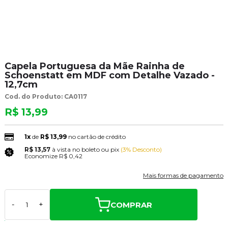
Capela Portuguesa da Mãe Rainha de
Schoenstatt em MDF com Detalhe Vazado -
12,7cm
Cod. do Produto: CA0117
R$ 13,99
1x
de
R$ 13,99
no cartão de crédito
R$ 13,57
à vista no boleto ou pix
(3% Desconto)
Economize
R$ 0,42
Mais formas de pagamento
COMPRAR
-
+