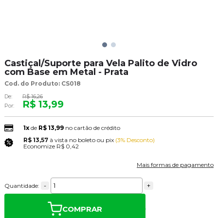
Castiçal/Suporte para Vela Palito de Vidro
com Base em Metal - Prata
Cod. do Produto: CS018
De:
R$ 16,26
R$ 13,99
Por:
1x
de
R$ 13,99
no cartão de crédito
R$ 13,57
à vista no boleto ou pix
(3% Desconto)
Economize
R$ 0,42
Mais formas de pagamento
-
+
Quantidade:
COMPRAR