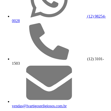
(12) 98254-
0028
(12) 3101-
1503
vendas@lvartigosreligiosos.com.br