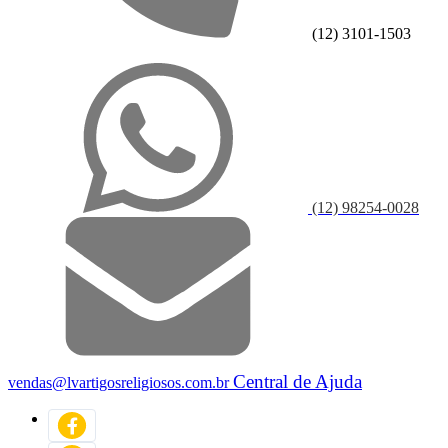
(12) 3101-1503
(12) 98254-0028
Central de Ajuda
vendas@lvartigosreligiosos.com.br