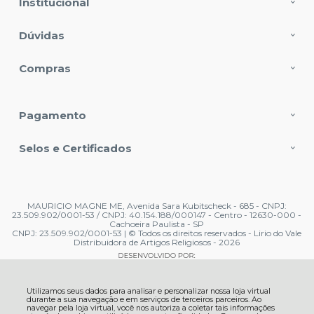
Institucional
Dúvidas
Compras
Pagamento
Selos e Certificados
MAURICIO MAGNE ME, Avenida Sara Kubitscheck - 685 - CNPJ:
23.509.902/0001-53 / CNPJ: 40.154.188/000147 - Centro - 12630-000 -
Cachoeira Paulista - SP
CNPJ: 23.509.902/0001-53 | © Todos os direitos reservados - Lirio do Vale
Distribuidora de Artigos Religiosos - 2026
Utilizamos seus dados para analisar e personalizar nossa loja virtual
durante a sua navegação e em serviços de terceiros parceiros. Ao
navegar pela loja virtual, você nos autoriza a coletar tais informações