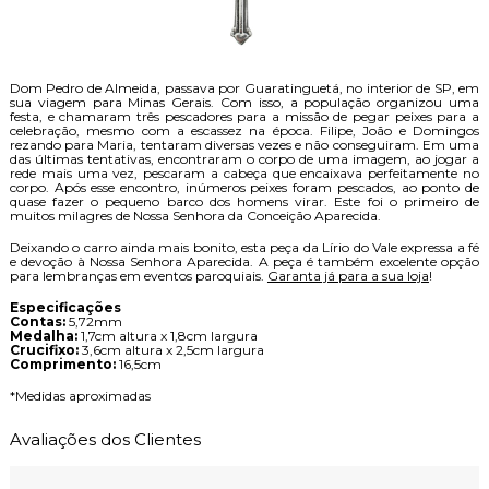
Dom Pedro de Almeida, passava por Guaratinguetá, no interior de SP, em
sua viagem para Minas Gerais. Com isso, a população organizou uma
festa, e chamaram três pescadores para a missão de pegar peixes para a
celebração, mesmo com a escassez na época. Filipe, João e Domingos
rezando para Maria, tentaram diversas vezes e não conseguiram. Em uma
das últimas tentativas, encontraram o corpo de uma imagem, ao jogar a
rede mais uma vez, pescaram a cabeça que encaixava perfeitamente no
corpo. Após esse encontro, inúmeros peixes foram pescados, ao ponto de
quase fazer o pequeno barco dos homens virar. Este foi o primeiro de
muitos milagres de Nossa Senhora da Conceição Aparecida.
Deixando o carro ainda mais bonito, esta peça da Lírio do Vale expressa a fé
e devoção à Nossa Senhora Aparecida. A peça é também excelente opção
para lembranças em eventos paroquiais.
Garanta já para a sua loja
!
Especificações
Contas:
5,72mm
Medalha:
1,7cm altura x 1,8cm largura
Crucifixo:
3,6cm altura x 2,5cm largura
Comprimento:
16,5cm
*Medidas aproximadas
Avaliações dos Clientes