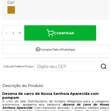
Cor:
COMPRAR
-
+
Compre Pelo WhatsApp
Calcule Frete e Prazo
Descrição do Produto
Dezena de carro de Nossa Senhora Aparecida com
pompom
A
Lírio do Vale Distribuidora de Artigos Religiosos
para a categoria
automotiva, apresenta esta belíssima
dezena de carro de Nossa
Senhora Aparecida
! Com barbante dourado, o produto católico possui
contas de hematita separadas por pequenas contas douradas, uma