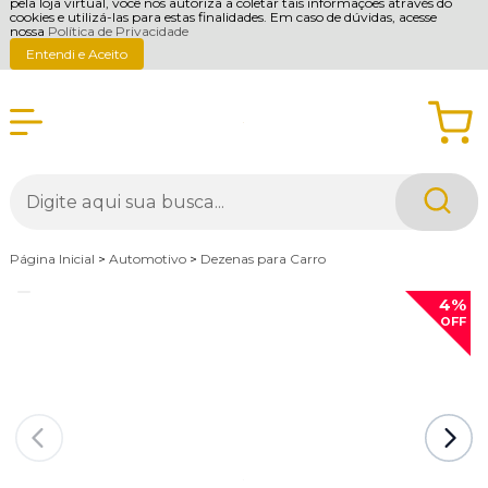
pela loja virtual, você nos autoriza a coletar tais informações através do
cookies e utilizá-las para estas finalidades. Em caso de dúvidas, acesse
nossa
Política de Privacidade
Entendi e Aceito
Página Inicial
>
Automotivo
>
Dezenas para Carro
4%
OFF