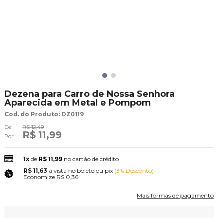
Dezena para Carro de Nossa Senhora
Aparecida em Metal e Pompom
Cod. do Produto: DZ0119
De:
R$ 12,49
R$ 11,99
Por:
1x
de
R$ 11,99
no cartão de crédito
R$ 11,63
à vista no boleto ou pix
(3% Desconto)
Economize
R$ 0,36
Mais formas de pagamento