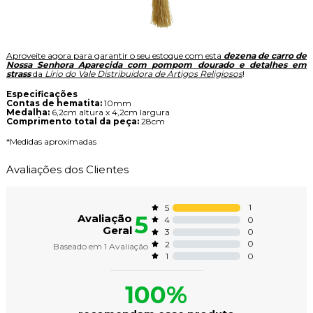
Aproveite agora para garantir o seu estoque com esta
dezena de carro de
Nossa Senhora Aparecida com pompom dourado e detalhes em
strass
da
Lírio do Vale Distribuidora de Artigos Religiosos
!
Especificações
Contas de hematita:
10mm
Medalha:
6,2cm altura x 4,2cm largura
Comprimento total da peça:
28cm
*Medidas aproximadas
Avaliações dos Clientes
1
5
5
Avaliação
0
4
Geral
0
3
0
2
Baseado em
1
Avaliação
0
1
100%