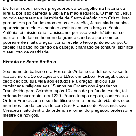
Ele foi um dos maiores pregadores do Evangelho na história da
Igreja, por isso carrega a Bíblia na mão esquerda. O menino Jesus
no colo representa a intimidade de Santo Antônio com Cristo. Isso
porque, em profundos momentos de oração, Jesus ainda menino
aparecia para ele e o santo o acolhia em seus braços. Santo
Antônio foi missionário franciscano, por isso veste hábito na cor
marrom. Ele foi um homem de grande caridade para com os
pobres e de muita oração, como revela o terço junto ao corpo. O
cabelo raspado no centro da cabeça, chamado de tonsura, significa
o seu voto de castidade.
História de Santo Antônio
Seu nome de batismo era Fernando Antônio de Bulhões. O santo
nasceu no dia 15 de agosto de 1195, em Lisboa, Portugal, desde
cedo dedicou sua vida aos estudos e a oração. Iniciou sua
caminhada religiosa aos 15 anos na Ordem dos Agostianos.
Transferido para Coimbra, após 10 anos de profundo estudo, foi
ordenado sacerdote, em 1220. Pouco tempo depois, conheceu a
Ordem Franciscana e se identificou com a forma de vida dos seus
membros, tendo convivido com São Francisco de Assis inclusive.
Cresceu muito dentro da ordem, se tornando pregador, professor e
mestre de noviços.