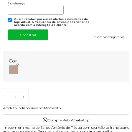
*Endereço:
Quero receber por e-mail ofertas e novidades da
loja virtual. A frequência de envios pode variar de
acordo com a interação do cliente.
*
Campos obrigatórios
Cor:
-
+
Produto Indisponível no Momento
Compre Pelo WhatsApp
Imagem em resina de Santo Antônio de Pádua com seu hábito franciscano
segurando o Menino Jesus no colo e um livro com capa vermelha.