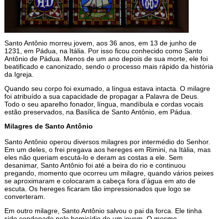
Santo Antônio morreu jovem, aos 36 anos, em 13 de junho de
1231, em Pádua, na Itália. Por isso ficou conhecido como Santo
Antônio de Pádua. Menos de um ano depois de sua morte, ele foi
beatificado e canonizado, sendo o processo mais rápido da história
da Igreja.
Quando seu corpo foi exumado, a língua estava intacta. O milagre
foi atribuído a sua capacidade de propagar a Palavra de Deus.
Todo o seu aparelho fonador, língua, mandíbula e cordas vocais
estão preservados, na Basílica de Santo Antônio, em Pádua.
Milagres de Santo Antônio
Santo Antônio operou diversos milagres por intermédio do Senhor.
Em um deles, o frei pregava aos hereges em Rimini, na Itália, mas
eles não queriam escutá-lo e deram as costas a ele. Sem
desanimar, Santo Antônio foi até a beira do rio e continuou
pregando, momento que ocorreu um milagre, quando vários peixes
se aproximaram e colocaram a cabeça fora d’água em ato de
escuta. Os hereges ficaram tão impressionados que logo se
converteram.
Em outro milagre, Santo Antônio salvou o pai da forca. Ele tinha
sido condenado pelo homicídio de um jovem. O mesmo,