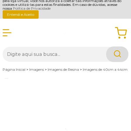
pela loja virtual, você nos autoriza a coletar tais informações através do
cookies e utilizá-las para estas finalidades. Em caso de dúvidas, acesse
nossa
Política de Privacidade
Entendi e Aceito
Página Inicial
>
Imagens
>
Imagens de Resina
>
Imagens de 40cm a 44cm