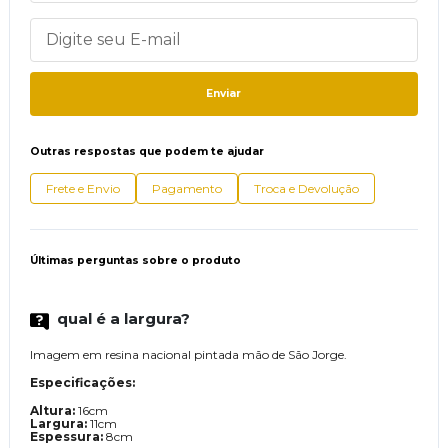
Enviar
Outras respostas que podem te ajudar
Frete e Envio
Pagamento
Troca e Devolução
Últimas perguntas sobre o produto
qual é a largura?
Imagem em resina nacional pintada mão de São Jorge.
Especificações:
Altura:
16cm
Largura:
11cm
Espessura:
8cm