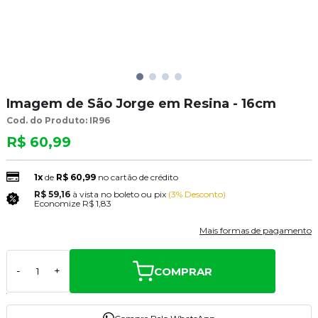
Imagem de São Jorge em Resina - 16cm
Cod. do Produto: IR96
R$ 60,99
1x
de
R$ 60,99
no cartão de crédito
R$ 59,16
à vista no boleto ou pix
(3% Desconto)
Economize
R$ 1,83
Mais formas de pagamento
COMPRAR
-
+