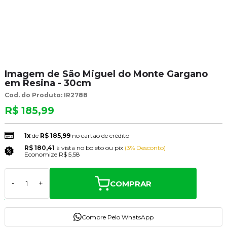
Imagem de São Miguel do Monte Gargano
em Resina - 30cm
Cod. do Produto: IR2788
R$ 185,99
1x
de
R$ 185,99
no cartão de crédito
R$ 180,41
à vista no boleto ou pix
(3% Desconto)
Economize
R$ 5,58
COMPRAR
-
+
Compre Pelo WhatsApp