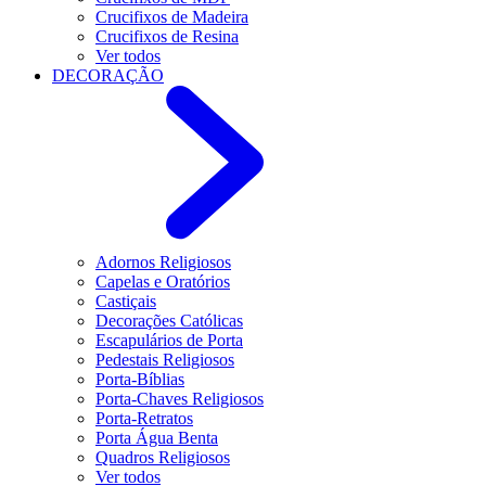
Crucifixos de Madeira
Crucifixos de Resina
Ver todos
DECORAÇÃO
Adornos Religiosos
Capelas e Oratórios
Castiçais
Decorações Católicas
Escapulários de Porta
Pedestais Religiosos
Porta-Bíblias
Porta-Chaves Religiosos
Porta-Retratos
Porta Água Benta
Quadros Religiosos
Ver todos