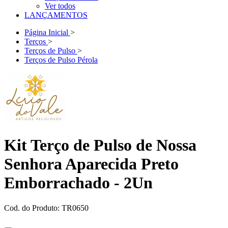
Ver todos
LANÇAMENTOS
Página Inicial
>
Terços
>
Terços de Pulso
>
Terços de Pulso Pérola
Kit Terço de Pulso de Nossa
Senhora Aparecida Preto
Emborrachado - 2Un
Cod. do Produto: TR0650