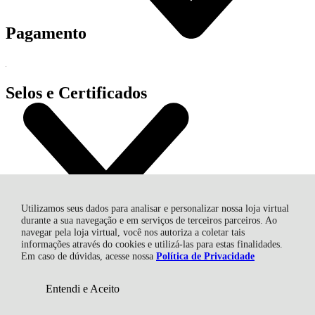
Pagamento
Selos e Certificados
Utilizamos seus dados para analisar e personalizar nossa loja virtual
durante a sua navegação e em serviços de terceiros parceiros. Ao
navegar pela loja virtual, você nos autoriza a coletar tais
informações através do cookies e utilizá-las para estas finalidades.
MAURICIO MAGNE ME, Avenida Sara Kubitscheck - 685 -
Em caso de dúvidas, acesse nossa
Política de Privacidade
CNPJ: 23.509.902/0001-53 / CNPJ: 40.154.188/000147 - Centro -
12630-000 - Cachoeira Paulista - SP
Entendi e Aceito
CNPJ: 23.509.902/0001-53 | © Todos os direitos reservados - Lirio
do Vale Distribuidora de Artigos Religiosos - 2026
R$ 38,99
Comprar