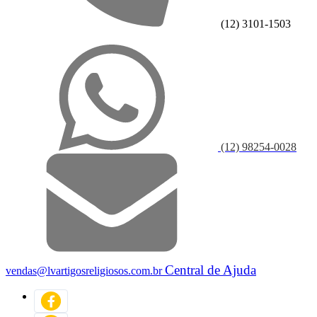
(12) 3101-1503
(12) 98254-0028
Central de Ajuda
vendas@lvartigosreligiosos.com.br