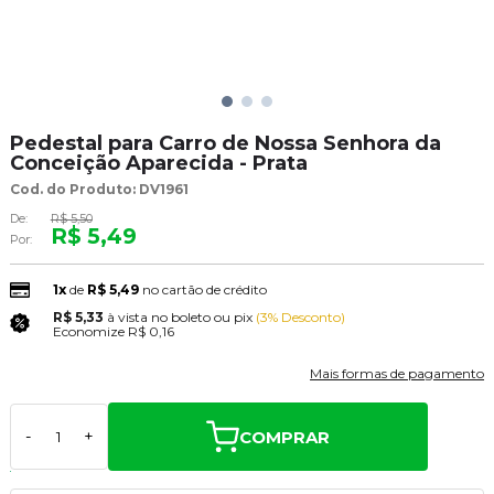
Pedestal para Carro de Nossa Senhora da
Conceição Aparecida - Prata
Cod. do Produto: DV1961
De:
R$ 5,50
R$ 5,49
Por:
1x
de
R$ 5,49
no cartão de crédito
R$ 5,33
à vista no boleto ou pix
(3% Desconto)
Economize
R$ 0,16
Mais formas de pagamento
COMPRAR
-
+