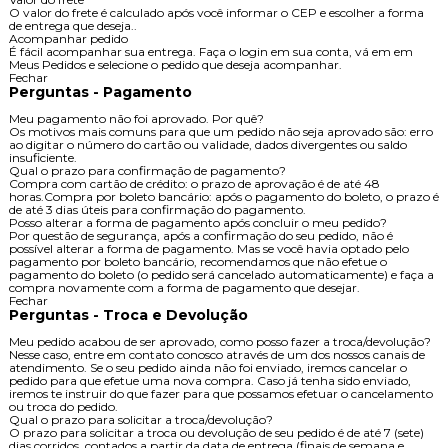
O valor do frete é calculado após você informar o CEP e escolher a forma
de entrega que deseja..
Acompanhar pedido
É fácil acompanhar sua entrega. Faça o login em sua conta, vá em em
Meus Pedidos e selecione o pedido que deseja acompanhar.
Fechar
Perguntas - Pagamento
Meu pagamento não foi aprovado. Por quê?
Os motivos mais comuns para que um pedido não seja aprovado são: erro
ao digitar o número do cartão ou validade, dados divergentes ou saldo
insuficiente.
Qual o prazo para confirmação de pagamento?
Compra com cartão de crédito: o prazo de aprovação é de até 48
horas.Compra por boleto bancário: após o pagamento do boleto, o prazo é
de até 3 dias úteis para confirmação do pagamento.
Posso alterar a forma de pagamento após concluir o meu pedido?
Por questão de segurança, após a confirmação do seu pedido, não é
possível alterar a forma de pagamento. Mas se você havia optado pelo
pagamento por boleto bancário, recomendamos que não efetue o
pagamento do boleto (o pedido será cancelado automaticamente) e faça a
compra novamente com a forma de pagamento que desejar.
Fechar
Perguntas - Troca e Devolução
Meu pedido acabou de ser aprovado, como posso fazer a troca/devolução?
Nesse caso, entre em contato conosco através de um dos nossos canais de
atendimento. Se o seu pedido ainda não foi enviado, iremos cancelar o
pedido para que efetue uma nova compra. Caso já tenha sido enviado,
iremos te instruir do que fazer para que possamos efetuar o cancelamento
ou troca do pedido.
Qual o prazo para solicitar a troca/devolução?
O prazo para solicitar a troca ou devolução de seu pedido é de até 7 (sete)
dias corridos, contados a partir da data de entrega (finais de semana e