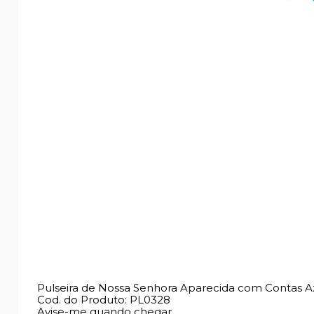
Pulseira de Nossa Senhora Aparecida com Contas Az
Cod. do Produto: PL0328
Avise-me quando chegar