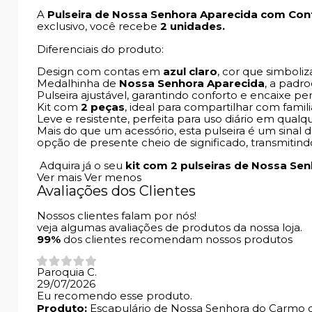
A
Pulseira de Nossa Senhora Aparecida com Cont
exclusivo, você recebe
2 unidades.
Diferenciais do produto:
Design com contas em
azul claro
, cor que simboliz
Medalhinha de
Nossa Senhora Aparecida
, a padro
Pulseira ajustável, garantindo conforto e encaixe p
Kit com
2 peças
, ideal para compartilhar com famili
Leve e resistente, perfeita para uso diário em qualq
Mais do que um acessório, esta pulseira é um sina
opção de presente cheio de significado, transmitind
Adquira já o seu
kit com 2 pulseiras de Nossa Se
Ver mais
Ver menos
Avaliações dos Clientes
Nossos clientes falam por nós!
veja algumas avaliações de produtos da nossa loja.
99%
dos clientes recomendam nossos produtos
Paroquia C.
29/07/2026
Eu recomendo esse produto.
Produto:
Escapulário de Nossa Senhora do Carmo c