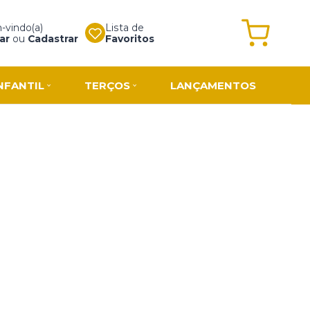
vindo(a)
Lista de
ar
ou
Cadastrar
Favoritos
NFANTIL
TERÇOS
LANÇAMENTOS