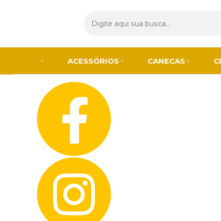
Olá Visitante!
Acesse sua conta e pedidos
Página Inicial
Quem Somos
Blog
Como Comprar
Fale Conosco
ACESSÓRIOS
CANECAS
C
Lista de
Favoritos