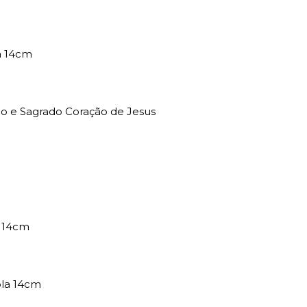
a 14cm
jo e Sagrado Coração de Jesus
l 14cm
ola 14cm