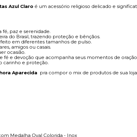
as Azul Claro
é um acessório religioso delicado e significat
a fé, paz e serenidade.
eira do Brasil, trazendo proteção e bênçãos.
erfeito em diferentes tamanhos de pulso.
ares, amigos ou casais.
uer ocasião.
l de fé e devoção que acompanha seus momentos de oração
o carinho e proteção.
nhora Aparecida
pra compor o mix de produtos de sua loja
om Medalha Oval Colorida - Inox