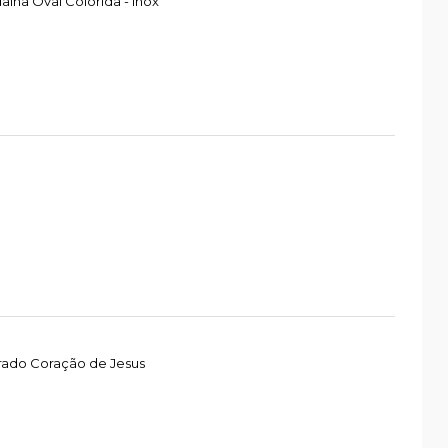
ha Oval Colorida - Inox
rado Coração de Jesus