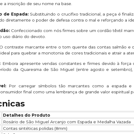
e a inscrição de seu nome na base.
o de Espada:
Substituindo o crucifixo tradicional, a peça é fi
do diretamente o poder de defesa contra o mal e reforçando a iden
dão:
Confeccionado com nós firmes sobre um cordão têxtil marro
 ao uso diário do devoto.
O contraste marcante entre o tom quente das contas salmão e o
 ideal para quebrar a monotonia de cores tradicionais e atrair a at
:
Embora apresente vendas constantes e firmes devido à força 
eríodo da Quaresma de São Miguel (entre agosto e setembro), 
el:
Por carregar símbolos tão marcantes como a espada e a
nsumidor final como uma lembrança de grande valor espiritual pa
cnicas
Detalhes do Produto
Rosário de São Miguel Arcanjo com Espada e Medalha Vazada
Contas sintéticas polidas (8mm)