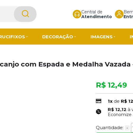
Central de
Bem-
Atendimento
Entr
RUCIFIXOS
DECORAÇÃO
IMAGENS
I
Arcanjo com Espada e Medalha Vazada
R$ 12,49
1x
de
R$ 1
R$ 12,12
à 
Economize
Quantidade:
-