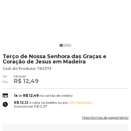
Terço de Nossa Senhora das Graças e
Coração de Jesus em Madeira
Cod. do Produto: TR2373
De:
R$ 12,50
R$ 12,49
Por:
1x
de
R$ 12,49
no cartão de crédito
R$ 12,12
à vista no boleto ou pix
(3% Desconto)
Economize
R$ 0,37
Mais formas de pagamento