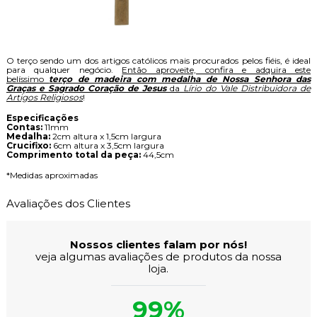
O terço sendo um dos artigos católicos mais procurados pelos fiéis, é ideal
para qualquer negócio.
Então aproveite, confira e adquira este
belíssimo
terço de madeira com medalha de Nossa Senhora das
Graças e Sagrado Coração de Jesus
da
Lírio do Vale Distribuidora de
Artigos Religiosos
!
Especificações
Contas:
11mm
Medalha:
2cm altura x 1,5cm largura
Crucifixo:
6cm altura x 3,5cm largura
Comprimento total da peça:
44,5cm
*Medidas aproximadas
Avaliações dos Clientes
Nossos clientes falam por nós!
veja algumas avaliações de produtos da nossa
loja.
99%