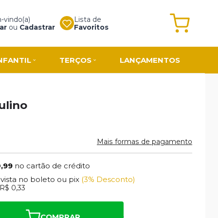
vindo(a)
Lista de
ar
ou
Cadastrar
Favoritos
NFANTIL
TERÇOS
LANÇAMENTOS
ulino
Mais formas de pagamento
0,99
no cartão de crédito
 vista no boleto ou pix
(3% Desconto)
R$ 0,33
COMPRAR