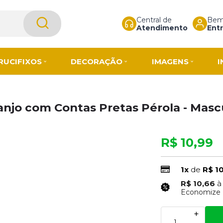
Central de
Bem-
Atendimento
Entr
RUCIFIXOS
DECORAÇÃO
IMAGENS
I
anjo com Contas Pretas Pérola - Masc
R$ 10,99
1x
de
R$ 1
R$ 10,66
à
Economize
+