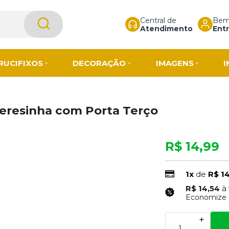
Central de
Bem-
Atendimento
Entr
RUCIFIXOS
DECORAÇÃO
IMAGENS
I
Teresinha com Porta Terço
R$ 14,99
1x
de
R$ 1
R$ 14,54
à
Economize
+