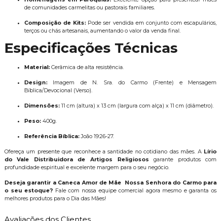
de comunidades carmelitas ou pastorais familiares.
Composição de Kits:
Pode ser vendida em conjunto com escapulários,
terços ou chás artesanais, aumentando o valor da venda final.
Especificações Técnicas
Material:
Cerâmica de alta resistência.
Design:
Imagem de N. Sra. do Carmo (Frente) e Mensagem
Bíblica/Devocional (Verso).
Dimensões:
11 cm (altura) x 13 cm (largura com alça) x 11 cm (diâmetro).
Peso:
400g.
Referência Bíblica:
João 19:26-27.
Ofereça um presente que reconhece a santidade no cotidiano das mães. A
Lírio
do Vale Distribuidora de Artigos Religiosos
garante produtos com
profundidade espiritual e excelente margem para o seu negócio.
Deseja garantir a Caneca Amor de Mãe Nossa Senhora do Carmo para
o seu estoque?
Fale com nossa equipe comercial agora mesmo e garanta os
melhores produtos para o Dia das Mães!
Avaliações dos Clientes