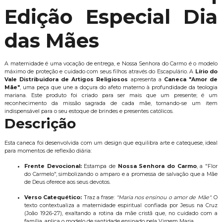
Edição Especial Dia
das Mães
A maternidade é uma vocação de entrega, e Nossa Senhora do Carmo é o modelo
máximo de proteção e cuidado com seus filhos através do Escapulário. A
Lírio do
Vale Distribuidora de Artigos Religiosos
apresenta a
Caneca "Amor de
Mãe"
, uma peça que une a doçura do afeto materno à profundidade da teologia
mariana. Este produto foi criado para ser mais que um presente; é um
reconhecimento da missão sagrada de cada mãe, tornando-se um item
indispensável para o seu estoque de brindes e presentes católicos.
Descrição
Esta caneca foi desenvolvida com um design que equilibra arte e catequese, ideal
para momentos de reflexão diária:
Frente Devocional:
Estampa de
Nossa Senhora do Carmo
, a "Flor
do Carmelo", simbolizando o amparo e a promessa de salvação que a Mãe
de Deus oferece aos seus devotos.
Verso Catequético:
Traz a frase:
"Maria nos ensinou o amor de Mãe"
. O
texto contextualiza a maternidade espiritual confiada por Jesus na Cruz
(João 19:26-27), exaltando a rotina da mãe cristã que, no cuidado com a
família, aplica o modelo de santidade ensinado pela Virgem Maria.