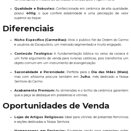
Qualidade e Robustez:
Confeccionada em cerâmica de alta qualidade,
possui
400g
, o que confere estabilidade e uma percepção de valor
superior ao toque.
Diferenciais
Nicho Específico (Carmelitas):
Atrai o público fiel da Ordem do Carmo
e usuários do Escapulário, um mercado segmentado e muito engajado.
Conteúdo Teológico:
A fundamentação bíblica no verso da caneca é
um forte argumento de venda para livrarias católicas, pois transforma um
objeto comum em um instrumento de evangelização.
Sazonalidade e Perenidade:
Perfeita para o
Dia das Mães (Maio)
,
mas com altíssima procura também em
Julho
, mês dedicado a Nossa
Senhora do Carmo.
Acabamento Premium:
As dimensões e o brilho da cerâmica garantem
que a peça se destaque em prateleiras e vitrines.
Oportunidades de Venda
Lojas de Artigos Religiosos:
Ideal para vitrines de presentes femininos
e seções dedicadas a Nossa Senhora.
Homenagens em Paróquias:
Excelente opção para presentear mães