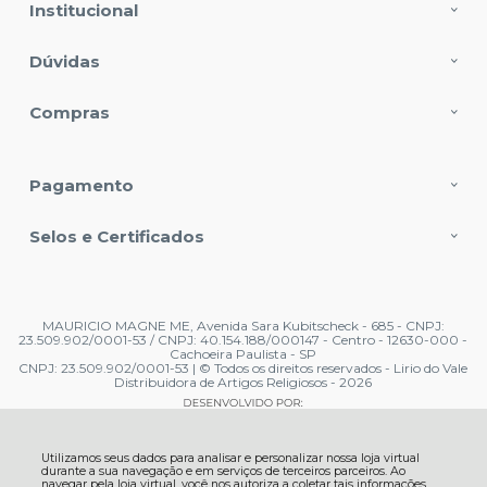
Institucional
Dúvidas
Compras
Pagamento
Selos e Certificados
MAURICIO MAGNE ME, Avenida Sara Kubitscheck - 685 - CNPJ:
23.509.902/0001-53 / CNPJ: 40.154.188/000147 - Centro - 12630-000 -
Cachoeira Paulista - SP
CNPJ: 23.509.902/0001-53 | © Todos os direitos reservados - Lirio do Vale
Distribuidora de Artigos Religiosos - 2026
Utilizamos seus dados para analisar e personalizar nossa loja virtual
durante a sua navegação e em serviços de terceiros parceiros. Ao
navegar pela loja virtual, você nos autoriza a coletar tais informações