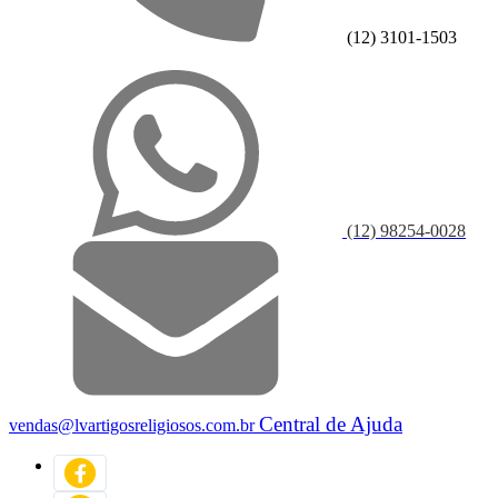
(12) 3101-1503
(12) 98254-0028
Central de Ajuda
vendas@lvartigosreligiosos.com.br