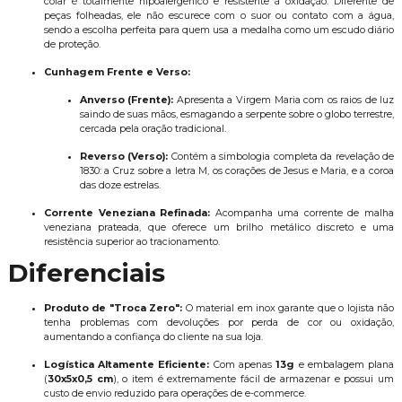
colar é totalmente hipoalergênico e resistente à oxidação. Diferente de
peças folheadas, ele não escurece com o suor ou contato com a água,
sendo a escolha perfeita para quem usa a medalha como um escudo diário
de proteção.
Cunhagem Frente e Verso:
Anverso (Frente):
Apresenta a Virgem Maria com os raios de luz
saindo de suas mãos, esmagando a serpente sobre o globo terrestre,
cercada pela oração tradicional.
Reverso (Verso):
Contém a simbologia completa da revelação de
1830: a Cruz sobre a letra M, os corações de Jesus e Maria, e a coroa
das doze estrelas.
Corrente Veneziana Refinada:
Acompanha uma corrente de malha
veneziana prateada, que oferece um brilho metálico discreto e uma
resistência superior ao tracionamento.
Diferenciais
Produto de "Troca Zero":
O material em inox garante que o lojista não
tenha problemas com devoluções por perda de cor ou oxidação,
aumentando a confiança do cliente na sua loja.
Logística Altamente Eficiente:
Com apenas
13g
e embalagem plana
(
30x5x0,5 cm
), o item é extremamente fácil de armazenar e possui um
custo de envio reduzido para operações de e-commerce.