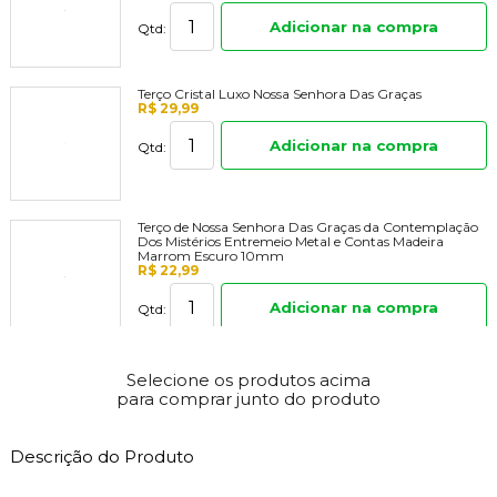
Adicionar na compra
Qtd:
Terço Cristal Luxo Nossa Senhora Das Graças
R$ 29,99
Adicionar na compra
Qtd:
Terço de Nossa Senhora Das Graças da Contemplação
Dos Mistérios Entremeio Metal e Contas Madeira
Marrom Escuro 10mm
R$ 22,99
Adicionar na compra
Qtd:
Imagem de Nossa Senhora Das Graças em Resina -
13,5cm
Selecione os produtos acima
R$ 38,49
para comprar junto do produto
Adicionar na compra
Qtd:
Descrição do Produto