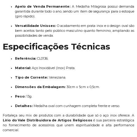
Apelo de Venda Permanente:
A Medalha Milagrosa possui demanda
garantida durante todo o ano, sendo um item de segurança para o estoque
(giro rápido).
Versatilidade Unissex:
O acabamento em prata inox e o design oval são
bem aceitos tanto pelo público masculino quanto feminino, ampliando as
possibilidades de venda.
Especificações Técnicas
Referência:
CL0136.
Material:
Aço Inoxidável (Inox) Prata.
Tipo de Corrente:
Veneziana.
Dimensões da Embalagem:
30cm x 5cm x 0,5cm.
Peso:
13g.
Detalhes:
Medalha oval com cunhagem completa frente e verso.
Fortaleça seu mix de produtos com a durabilidade que só o aço inox oferece. A
Lírio do Vale Distribuidora de Artigos Religiosos
é sua parceira estratégica
no fornecimento de acessórios que unem espiritualidade e alta performance
comercial.