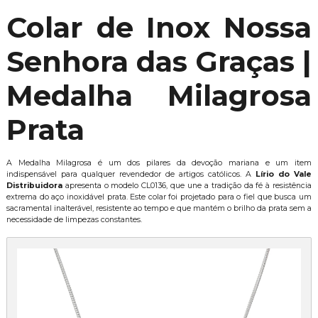
Colar de Inox Nossa
Senhora das Graças |
Medalha Milagrosa
Prata
A Medalha Milagrosa é um dos pilares da devoção mariana e um item
indispensável para qualquer revendedor de artigos católicos. A
Lírio do Vale
Distribuidora
apresenta o modelo CL0136, que une a tradição da fé à resistência
extrema do aço inoxidável prata. Este colar foi projetado para o fiel que busca um
sacramental inalterável, resistente ao tempo e que mantém o brilho da prata sem a
necessidade de limpezas constantes.