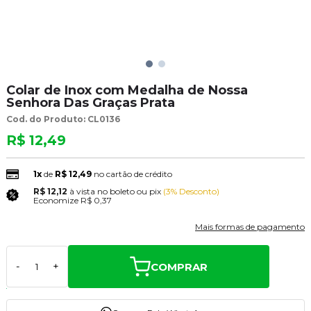
Colar de Inox com Medalha de Nossa
Senhora Das Graças Prata
Cod. do Produto: CL0136
R$ 12,49
1x
de
R$ 12,49
no cartão de crédito
R$ 12,12
à vista no boleto ou pix
(3% Desconto)
Economize
R$ 0,37
Mais formas de pagamento
COMPRAR
-
+