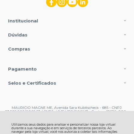
Institucional
Dúvidas
Compras
Pagamento
Selos e Certificados
MAURICIO MAGNE ME, Avenida Sara Kubitscheck - 685 - CNPJ:
23.509.902/0001-53 / CNPJ: 40.154.188/000147 - Centro - 12630-000 -
Cachoeira Paulista - SP
CNPJ: 23.509.902/0001-53 | © Todos os direitos reservados - Lirio do Vale
Distribuidora de Artigos Religiosos - 2026
Utilizamos seus dados para analisar e personalizar nossa loja virtual
durante a sua navegação e em serviços de terceiros parceiros. Ao
navegar pela loja virtual, você nos autoriza a coletar tais informações